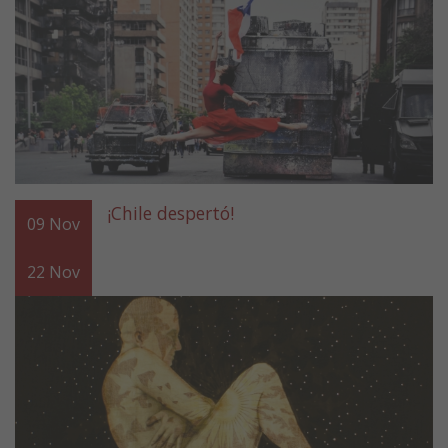
¡Chile despertó!
09
Nov
22
Nov