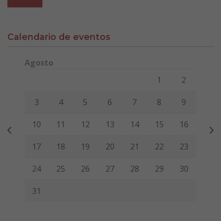
Calendario de eventos
Agosto
Lunes
Martes
Miércoles
Jueves
Viernes
Sábado
Domi
1
2
3
4
5
6
7
8
9
10
11
12
13
14
15
16
17
18
19
20
21
22
23
24
25
26
27
28
29
30
31