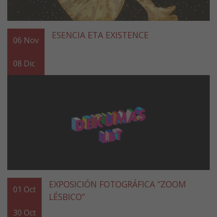
ESENCIA ETA EXISTENCE
06
Nov
08
Dic
EXPOSICIÓN FOTOGRÁFICA “ZOOM
01
Oct
LÉSBICO”
30
Oct