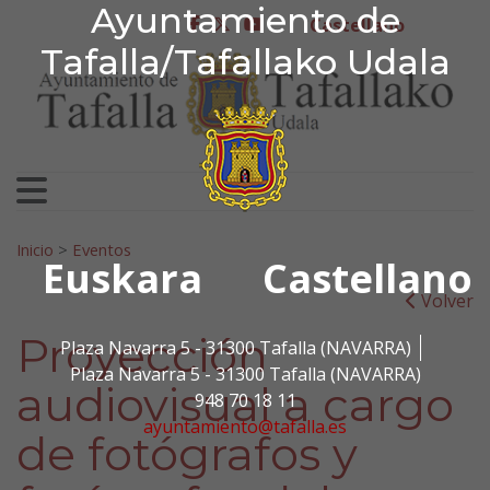
Ayuntamiento de Tafa
Ayuntamiento de
Ir al contenido
Castellano
facebook
twitter
youtube
Tafalla/Tafallako Udala
Search for:
Inicio
>
Eventos
Euskara
Castellano
Volver
Proyección
Plaza Navarra 5 - 31300 Tafalla (NAVARRA)
Plaza Navarra 5 - 31300 Tafalla (NAVARRA)
audiovisual a cargo
948 70 18 11
ayuntamiento@tafalla.es
de fotógrafos y