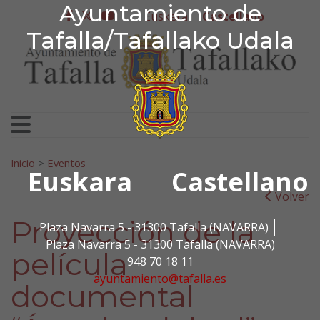
Ayuntamiento de Tafa
Ayuntamiento de
Ir al contenido
Euskera
Castellano
facebook
twitter
youtube
Tafalla/Tafallako Udala
Search for:
Inicio
>
Eventos
Euskara
Castellano
Volver
Proyección de la
Plaza Navarra 5 - 31300 Tafalla (NAVARRA)
Plaza Navarra 5 - 31300 Tafalla (NAVARRA)
película
948 70 18 11
ayuntamiento@tafalla.es
documental