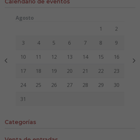
Calendario de eventos
Agosto
Lunes
Martes
Miércoles
Jueves
Viernes
Sábado
Domi
1
2
3
4
5
6
7
8
9
10
11
12
13
14
15
16
17
18
19
20
21
22
23
24
25
26
27
28
29
30
31
Categorías
Venta de entradas