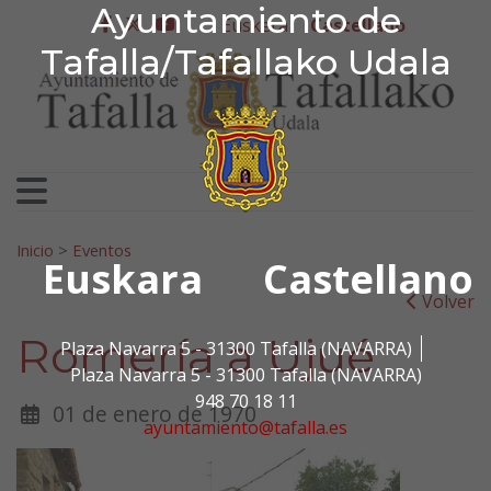
Ayuntamiento de Tafa
Ayuntamiento de
Ir al contenido
Euskera
Castellano
facebook
twitter
youtube
Tafalla/Tafallako Udala
Search for:
Inicio
>
Eventos
Euskara
Castellano
Volver
Romería a Ujué
Plaza Navarra 5 - 31300 Tafalla (NAVARRA)
Plaza Navarra 5 - 31300 Tafalla (NAVARRA)
948 70 18 11
01 de enero de 1970
ayuntamiento@tafalla.es