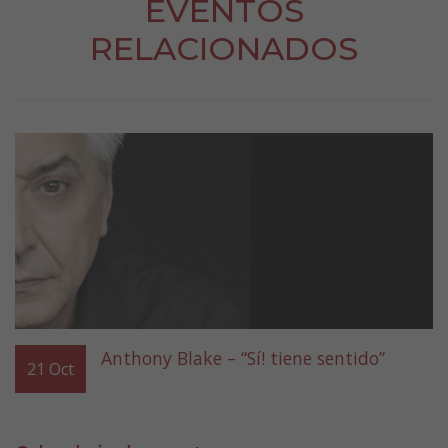
EVENTOS
RELACIONADOS
Anthony Blake – “Sí! tiene sentido”
21
Oct