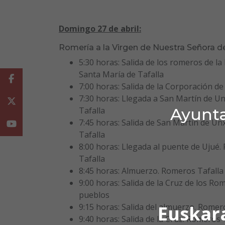
Domingo 27 de abril:
Romería a la Virgen de Nuestra Señora d
5:30 horas: Salida de los romeros de la 
Santa María de Tafalla
Facebook
7:00 horas: Salida de la Corporación de
7:30 horas: Llegada a San Martín de U
Twitter
Ayunta
Tafalla
7:45 horas: Salida de San Martín de U
Youtube
Tafalla
8:00 horas: Llegada al puente de Ujué
Tafalla
8:45 horas: Almuerzo. Romeros Tafalla
9:00 horas: Salida de la Cruz de los Ro
pueblos
Euskar
9:15 horas: Salida del almuerzo. Romer
9:40 horas: Salida de la Cruz. Romeros 