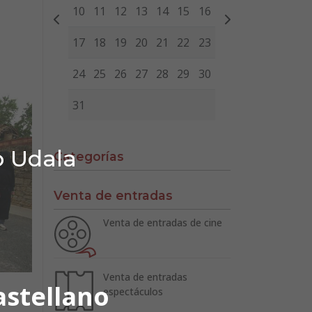
10
11
12
13
14
15
16
17
18
19
20
21
22
23
24
25
26
27
28
29
30
31
o Udala
Categorías
Venta de entradas
Venta de entradas de cine
Venta de entradas
astellano
espectáculos