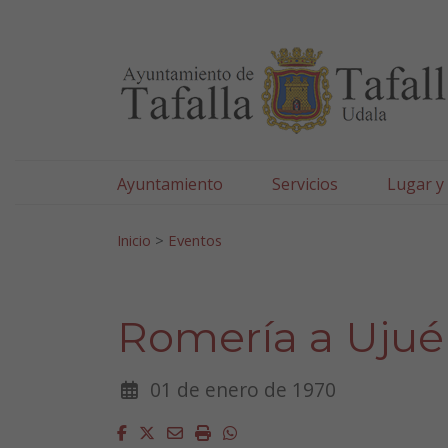
Ayuntamiento de Tafa
Ir al contenido
Ayuntamiento
Servicios
Lugar y
Search for:
Inicio
>
Eventos
Romería a Ujué
01 de enero de 1970
Facebook
Twitter
Email
Imprimir
Whatsapp