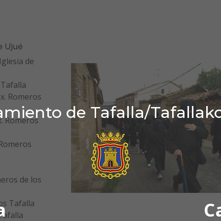
e Ujué
Iglesia de
 Tafalla
nx. Romeros
miento de Tafalla/Tafallak
nx. Romeros
. Romeros
meros de los
a
C
os Tafalla
Tafalla