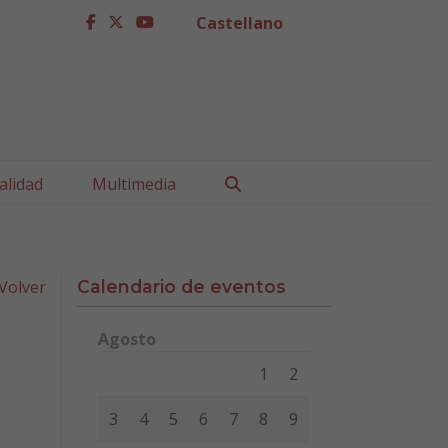
Castellano
facebook
twitter
youtube
Buscar
alidad
Multimedia
Volver
Calendario de eventos
Agosto
Lunes
Martes
Miércoles
Jueves
Viernes
Sábad
1
2
3
4
5
6
7
8
9