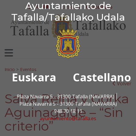
Ayuntamiento de Tafa
Ayuntamiento de
Ir al contenido
Euskera
Castellano
facebook
twitter
youtube
Tafalla/Tafallako Udala
Search for:
Inicio
>
Eventos
Euskara
Castellano
Volver
Salva Reina y Gorka
Plaza Navarra 5 - 31300 Tafalla (NAVARRA)
Plaza Navarra 5 - 31300 Tafalla (NAVARRA)
Aguinagalde – “Sin
948 70 18 11
ayuntamiento@tafalla.es
criterio”