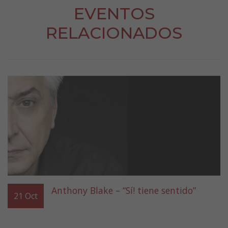
EVENTOS
RELACIONADOS
Anthony Blake – “Sí! tiene sentido”
21
Oct