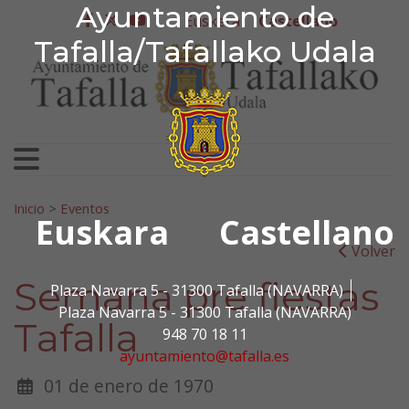
Ayuntamiento de Tafa
Ayuntamiento de
Ir al contenido
Euskera
Castellano
facebook
twitter
youtube
Tafalla/Tafallako Udala
Search for:
Inicio
>
Eventos
Euskara
Castellano
Volver
Semana pre fiestas
Plaza Navarra 5 - 31300 Tafalla (NAVARRA)
Plaza Navarra 5 - 31300 Tafalla (NAVARRA)
Tafalla
948 70 18 11
ayuntamiento@tafalla.es
01 de enero de 1970