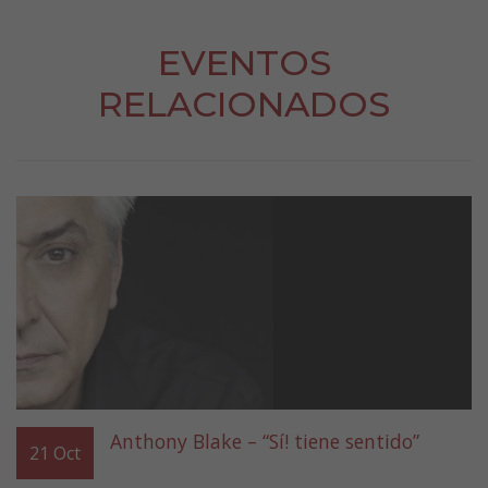
EVENTOS
RELACIONADOS
Anthony Blake – “Sí! tiene sentido”
21
Oct