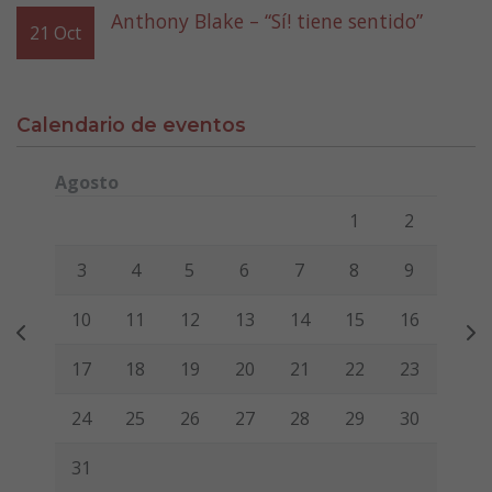
Anthony Blake – “Sí! tiene sentido”
21
Oct
Calendario de eventos
Agosto
Lunes
Martes
Miércoles
Jueves
Viernes
Sábado
Domi
1
2
3
4
5
6
7
8
9
10
11
12
13
14
15
16
17
18
19
20
21
22
23
24
25
26
27
28
29
30
31