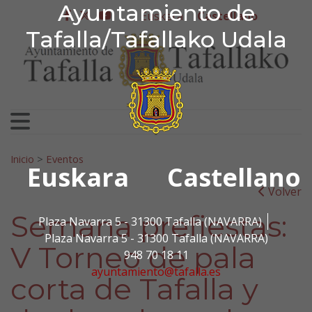
Ayuntamiento de Tafa
Ayuntamiento de
Ir al contenido
Euskera
Castellano
facebook
twitter
youtube
Tafalla/Tafallako Udala
Search for:
Inicio
>
Eventos
Euskara
Castellano
Volver
Semana prefiestas:
Plaza Navarra 5 - 31300 Tafalla (NAVARRA)
Plaza Navarra 5 - 31300 Tafalla (NAVARRA)
V Torneo de pala
948 70 18 11
ayuntamiento@tafalla.es
corta de Tafalla y