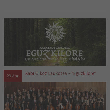
Xabi Olkoz Laukotea – “Eguzkilore”
29
Abr