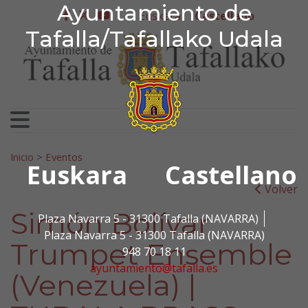
Ayuntamiento de Tafa
Ayuntamiento de
Ir al contenido
Euskera
Castellano
facebook
twitter
youtube
Tafalla/Tafallako Udala
Search for:
Inicio
>
Eventos
Euskara
Castellano
Volver
Simón Bolívar
Plaza Navarra 5 - 31300 Tafalla (NAVARRA)
Plaza Navarra 5 - 31300 Tafalla (NAVARRA)
Trumpet Ensemble
948 70 18 11
ayuntamiento@tafalla.es
(Venezuela) |