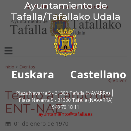
Ayuntamiento de Tafa
Ayuntamiento de
Ir al contenido
Euskera
Castellano
facebook
twitter
youtube
Tafalla/Tafallako Udala
Search for:
Inicio
>
Eventos
Euskara
Castellano
Volver
Teatro a cargo de
Plaza Navarra 5 - 31300 Tafalla (NAVARRA)
Plaza Navarra 5 - 31300 Tafalla (NAVARRA)
ENT-NAE
948 70 18 11
ayuntamiento@tafalla.es
01 de enero de 1970