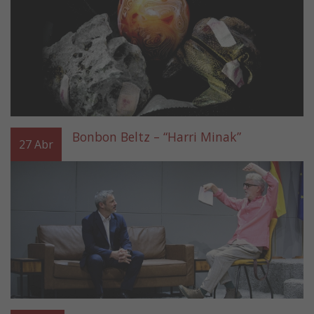
Bonbon Beltz – “Harri Minak”
27
Abr