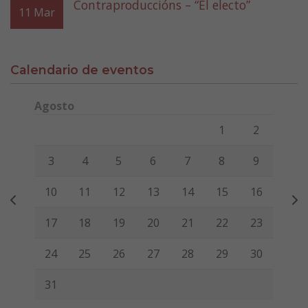
Contraproduccións – “El electo”
11
Mar
Calendario de eventos
Agosto
Lunes
Martes
Miércoles
Jueves
Viernes
Sábado
Domi
1
2
3
4
5
6
7
8
9
10
11
12
13
14
15
16
17
18
19
20
21
22
23
24
25
26
27
28
29
30
31