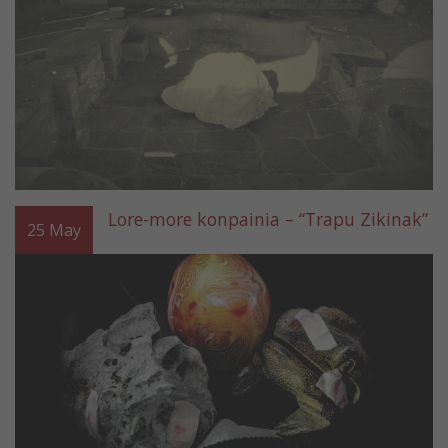
Lore-more konpainia – “Trapu Zikinak”
25
May