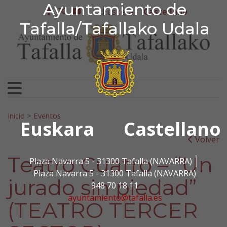
Ayuntamiento de Tafa
Ayuntamiento de
Ir al contenido
Euskera
Castellano
facebook
twitter
youtube
Tafalla/Tafallako Udala
Search for:
Inicio
>
Eventos
Euskara
Castellano
Volver
Teatro Cuatro – “Un
Plaza Navarra 5 - 31300 Tafalla (NAVARRA)
Plaza Navarra 5 - 31300 Tafalla (NAVARRA)
jurado sin piedad”
948 70 18 11
ayuntamiento@tafalla.es
(TEATRO TERCER