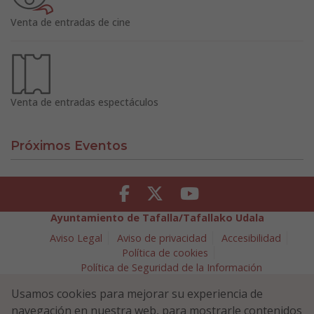
Venta de entradas de cine
Venta de entradas espectáculos
Próximos Eventos
Facebook
Twitter
Youtube
Ayuntamiento de Tafalla/Tafallako Udala
Aviso Legal
Aviso de privacidad
Accesibilidad
Política de cookies
Política de Seguridad de la Información
Plaza Navarra 5 - 31300 Tafalla (NAVARRA)
948 70 18 11
Usamos cookies para mejorar su experiencia de
ayuntamiento@tafalla.es
navegación en nuestra web, para mostrarle contenidos