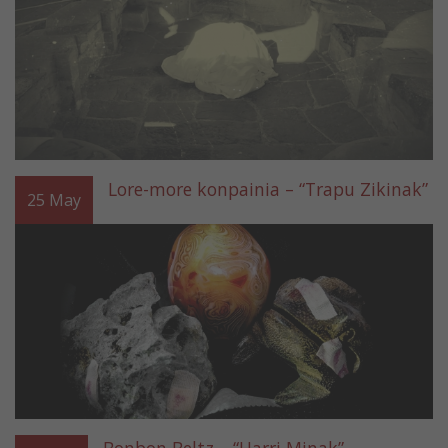
Lore-more konpainia – “Trapu Zikinak”
25
May