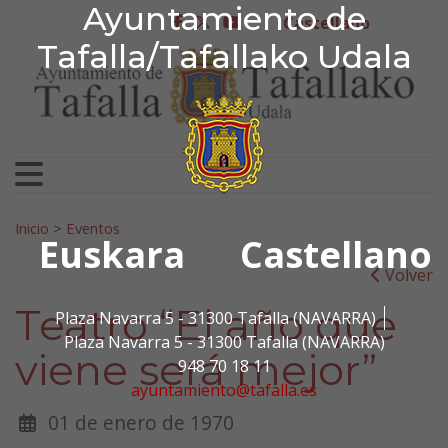
Ayuntamiento de Tafa
Ayuntamiento de
Ir al contenido
Castellano
facebook
twitter
youtube
Tafalla/Tafallako Udala
Search for:
Inicio
>
Eventos
Euskara
Castellano
Volver
Teatro “El año que
Plaza Navarra 5 - 31300 Tafalla (NAVARRA)
Plaza Navarra 5 - 31300 Tafalla (NAVARRA)
viene será mejor”
948 70 18 11
ayuntamiento@tafalla.es
01 de enero de 1970