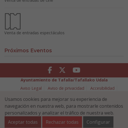
Venta de entradas de cine
Venta de entradas espectáculos
Próximos Eventos
Facebook
Twitter
Youtube
Ayuntamiento de Tafalla/Tafallako Udala
Aviso Legal
Aviso de privacidad
Accesibilidad
Política de cookies
Usamos cookies para mejorar su experiencia de
Política de Seguridad de la Información
navegación en nuestra web, para mostrarle contenidos
Plaza Navarra 5 - 31300 Tafalla (NAVARRA)
948 70 18 11
personalizados y analizar el tráfico de nuestra web.
ayuntamiento@tafalla.es
Aceptar todas
Rechazar todas
Configurar