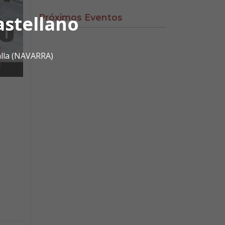
astellano
Próximos Eventos
alla (NAVARRA)