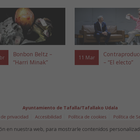
Bonbon Beltz –
Contraproduc
br
11
Mar
“Harri Minak”
– “El electo”
Ayuntamiento de Tafalla/Tafallako Udala
 de privacidad
Accesibilidad
Política de cookies
Política de 
arra 5 - 31300 Tafalla (NAVARRA)
948 70 18 11
ayuntamiento@t
ón en nuestra web, para mostrarle contenidos personalizad