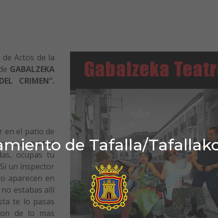
 de Actos de la
 de
GABALZEKA
DEL CRIMEN”.
 en el patio de
miento de Tafalla/Tafallak
ro esa actitud
das, ocupas tu
 Si un inspector
to aparecen en
no estabas allí
sta te lo pasas
son de lo mas