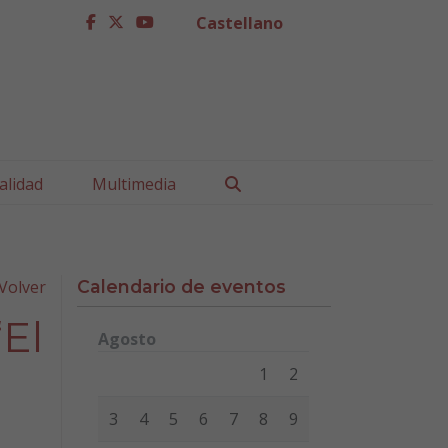
Castellano
facebook
twitter
youtube
Buscar
alidad
Multimedia
Volver
Calendario de eventos
“El
Agosto
Lunes
Martes
Miércoles
Jueves
Viernes
Sábad
1
2
3
4
5
6
7
8
9