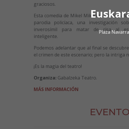
graciosos.
Euskar
Esta comedia de Mikel Mikeo es un asesina
parodia policíaca, una investigación s
inverosímil para matar de risa al e
Plaza Navarra
inteligente.
Podemos adelantar que al final se descubr
el crimen de este escenario; pero la intriga 
¡Es la magia del teatro!
Organiza:
Gabalzeka Teatro.
MÁS INFORMACIÓN
EVENTO