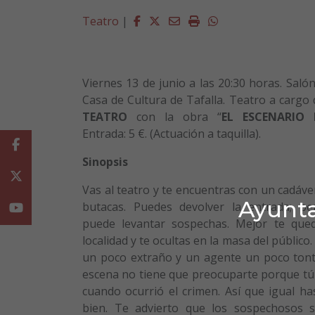
Facebook
Twitter
Email
Imprimir
Whatsapp
Teatro
|
Viernes 13 de junio a las 20:30 horas. Salón
Casa de Cultura de Tafalla. Teatro a cargo
TEATRO
con la obra “
EL ESCENARIO 
Entrada: 5 €. (Actuación a taquilla).
Facebook
Sinopsis
Twitter
Vas al teatro y te encuentras con un cadáver
Ayunta
butacas. Puedes devolver la entrada; pe
Youtube
puede levantar sospechas. Mejor te que
localidad y te ocultas en la masa del público.
un poco extraño y un agente un poco ton
escena no tiene que preocuparte porque tú 
cuando ocurrió el crimen. Así que igual ha
bien. Te advierto que los sospechosos 