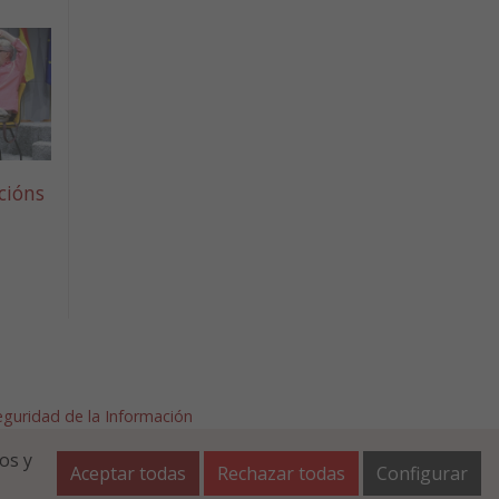
cións
Seguridad de la Información
afalla.es
os y
Aceptar todas
Rechazar todas
Configurar