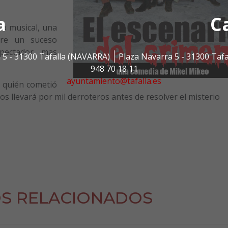
a
C
to musical, una
obre un suceso
spectador mas
 5 - 31300 Tafalla (NAVARRA)
Plaza Navarra 5 - 31300 Taf
948 70 18 11
ayuntamiento@tafalla.es
e quién cometió
nos llevará por mil derroteros antes de resolver el misterio
S RELACIONADOS