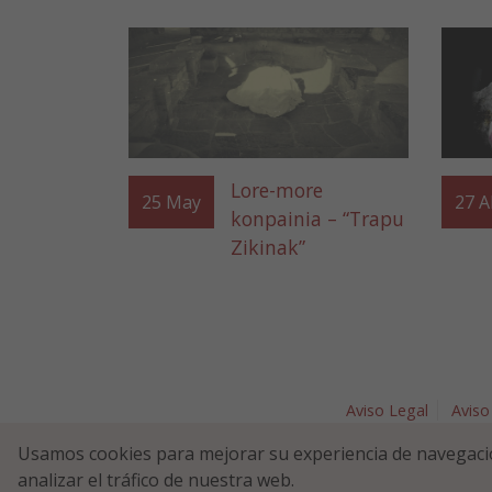
Lore-more
25
May
27
A
konpainia – “Trapu
Zikinak”
Aviso Legal
Aviso
Plaza Nav
Usamos cookies para mejorar su experiencia de navegaci
analizar el tráfico de nuestra web.