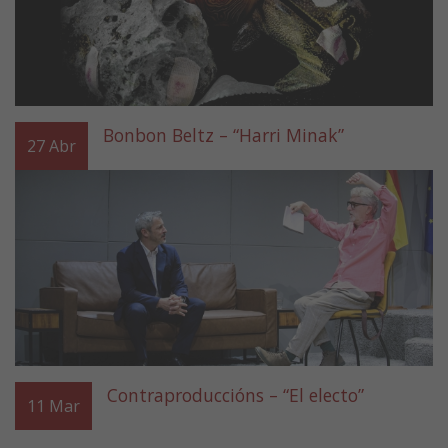
Bonbon Beltz – “Harri Minak”
27
Abr
Contraproduccións – “El electo”
11
Mar