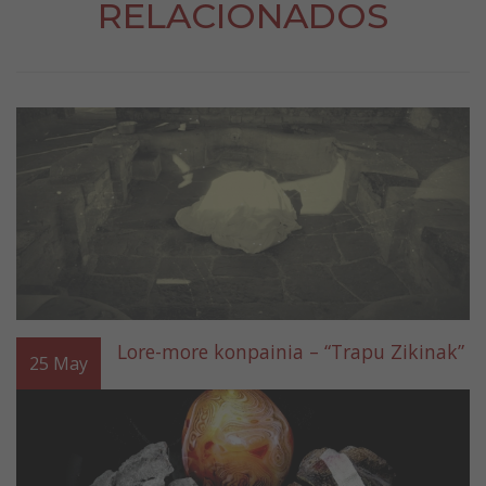
RELACIONADOS
Lore-more konpainia – “Trapu Zikinak”
25
May