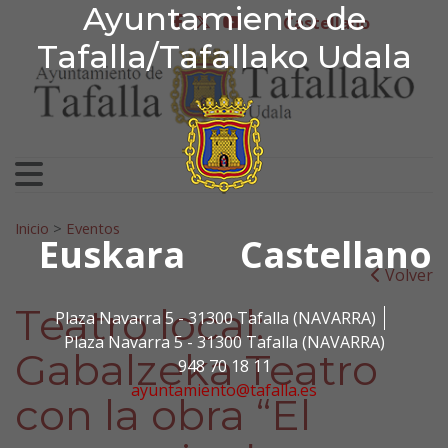
Ayuntamiento de Tafa
Ayuntamiento de
Ir al contenido
Castellano
facebook
twitter
youtube
Tafalla/Tafallako Udala
Search for:
Inicio
>
Eventos
Euskara
Castellano
Volver
Teatro local:
Plaza Navarra 5 - 31300 Tafalla (NAVARRA)
Plaza Navarra 5 - 31300 Tafalla (NAVARRA)
Gabalzeka Teatro
948 70 18 11
ayuntamiento@tafalla.es
con la obra “El