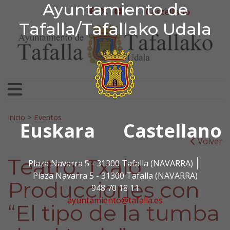
Ayuntamiento de Tafa
Ayuntamiento de
Ir al contenido
Castellano
facebook
twitter
youtube
Tafalla/Tafallako Udala
Search for:
Inicio
>
Eventos
Euskara
Castellano
Volver
Teatro: Txalo
Plaza Navarra 5 - 31300 Tafalla (NAVARRA)
Plaza Navarra 5 - 31300 Tafalla (NAVARRA)
Producciones con
948 70 18 11
ayuntamiento@tafalla.es
“El tipo de la tumba