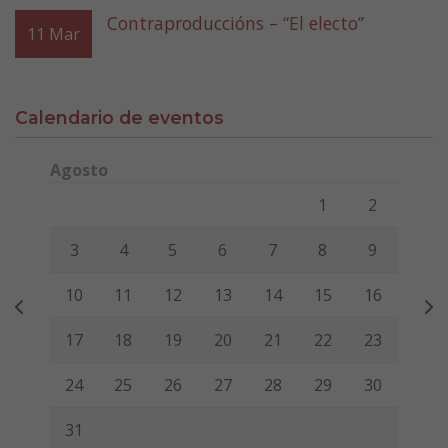
Contraproduccións – “El electo”
11
Mar
Calendario de eventos
Agosto
Lunes
Martes
Miércoles
Jueves
Viernes
Sábado
Domi
1
2
3
4
5
6
7
8
9
10
11
12
13
14
15
16
17
18
19
20
21
22
23
24
25
26
27
28
29
30
31