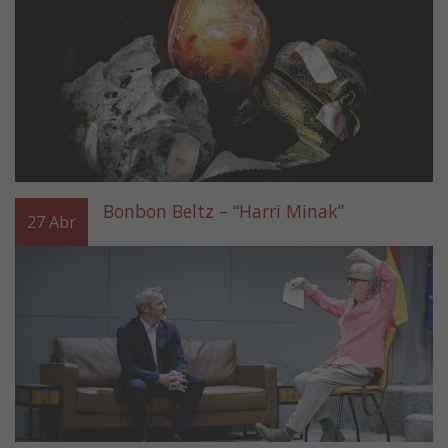
Bonbon Beltz – “Harri Minak”
27
Abr