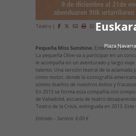
Euskar
Facebook
Twitter
Email
Imprimir
Whatsapp
Teatro
|
Plaza Navarra
Pequeña Miss Sunshine.
EnterArte Teatro (
La pequeña Olive va a participar en un concu
le acompaña en un aventurado y largo viaje
talento. Una versión teatral de la aclamada p
como motor, donde la iconografía americana
somos dueños de nuestros éxitos y fracasos
En 2013 se forma esta compañía con compone
de Valladolid, escuela de teatro desaparecid
Teatro de la Crisis, extinguida en 2013. Est
Entrada – Sarrera:
6,00 €