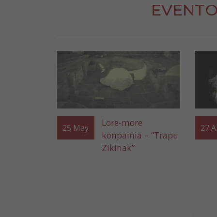
EVENTO
Lore-more
25
May
27
A
konpainia – “Trapu
Zikinak”