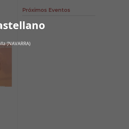
Próximos Eventos
astellano
alla (NAVARRA)