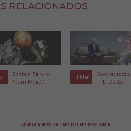
S RELACIONADOS
Bonbon Beltz –
Contraproduc
br
11
Mar
“Harri Minak”
– “El electo”
Ayuntamiento de Tafalla/Tafallako Udala