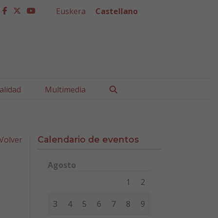
Euskera
Castellano
facebook
twitter
youtube
Buscar
alidad
Multimedia
Volver
Calendario de eventos
Agosto
Lunes
Martes
Miércoles
Jueves
Viernes
Sábad
1
2
3
4
5
6
7
8
9