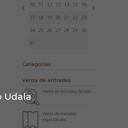
10
11
12
13
14
15
16
17
18
19
20
21
22
23
24
25
26
27
28
29
30
31
Categorías
Venta de entradas
Venta de entradas de cine
o Udala
Venta de entradas
espectáculos