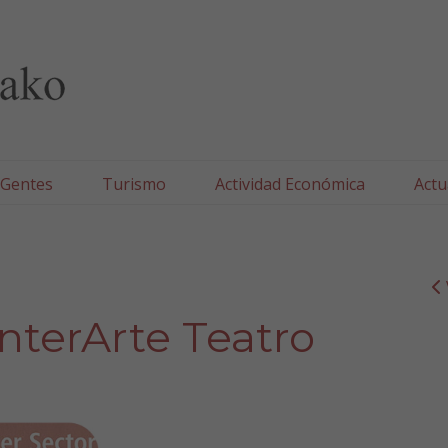
lla/Tafallako Udala
 Gentes
Turismo
Actividad Económica
Actu
EnterArte Teatro