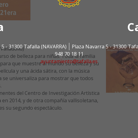
a
C
 5 - 31300 Tafalla (NAVARRA)
Plaza Navarra 5 - 31300 Taf
Valladolid)
948 70 18 11
rso de belleza para niñas. Toda la familia
ayuntamiento@tafalla.es
 para que muestre al mundo su belleza y su
elícula y una ácida sátira, con la música
 se universaliza para mostrar que todos
.
ntes del Centro de Investigación Artística
a en 2014, y de otra compañía vallisoletana,
e es su segundo espectáculo.