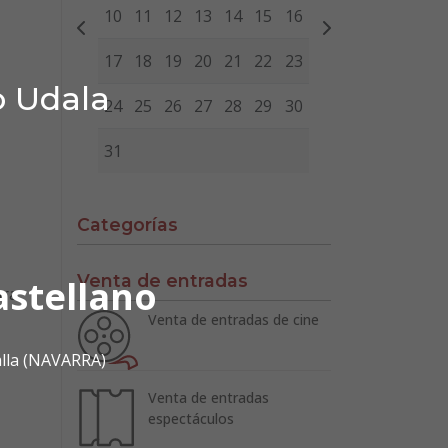
10
11
12
13
14
15
16
17
18
19
20
21
22
23
o Udala
24
25
26
27
28
29
30
31
Categorías
Venta de entradas
astellano
ra.
Venta de entradas de cine
alla (NAVARRA)
Venta de entradas
espectáculos