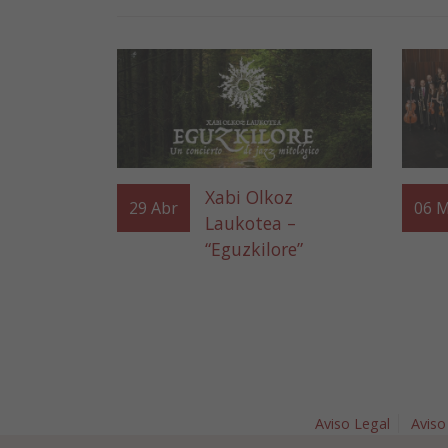
Xabi Olkoz
29
Abr
06
M
Laukotea –
“Eguzkilore”
Aviso Legal
Aviso