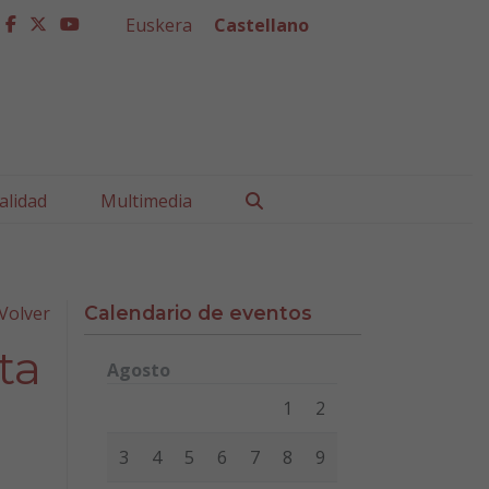
Euskera
Castellano
facebook
twitter
youtube
Buscar
alidad
Multimedia
Volver
Calendario de eventos
ta
Agosto
Lunes
Martes
Miércoles
Jueves
Viernes
Sábad
1
2
3
4
5
6
7
8
9