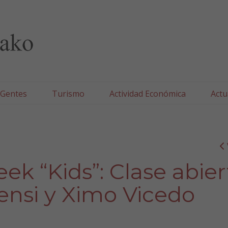
lla/Tafallako Udala
 Gentes
Turismo
Actividad Económica
Actu
ek “Kids”: Clase abier
nsi y Ximo Vicedo