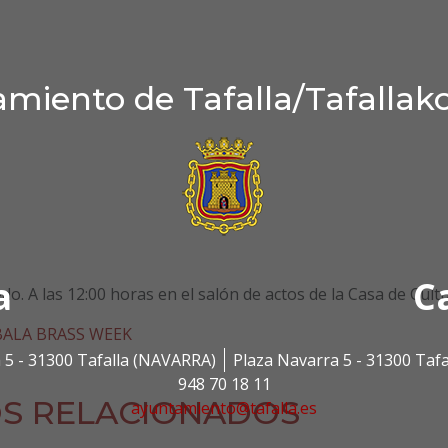
miento de Tafalla/Tafallak
a
C
o. A las 12:00 horas en el salón de actos de la Casa de Cultu
ALA BRASS WEEK
 5 - 31300 Tafalla (NAVARRA)
Plaza Navarra 5 - 31300 Taf
948 70 18 11
S RELACIONADOS
ayuntamiento@tafalla.es