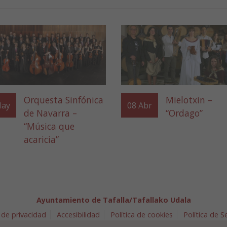
Orquesta Sinfónica
Mielotxin –
ay
08
Abr
de Navarra –
“Ordago”
“Música que
acaricia”
Ayuntamiento de Tafalla/Tafallako Udala
 de privacidad
Accesibilidad
Política de cookies
Política de 