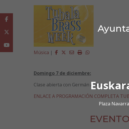
Facebook
Ayunta
Twitter
Youtube
Facebook
Twitter
Email
Imprimir
Whatsapp
Música
|
Domingo 7 de diciembre:
Euskar
Clase abierta con Germán Asensi y Ximo Viced
ENLACE A PROGRAMACIÓN COMPLETA TUB
Plaza Navarra
EVENTO