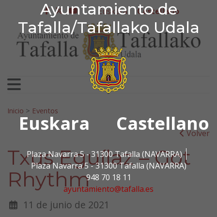
Ayuntamiento de Tafa
Ayuntamiento de
Ir al contenido
Euskera
Castellano
facebook
twitter
youtube
Tafalla/Tafallako Udala
Search for:
Inicio
>
Eventos
Euskara
Castellano
Volver
Txus Eguílaz – Got
Plaza Navarra 5 - 31300 Tafalla (NAVARRA)
Plaza Navarra 5 - 31300 Tafalla (NAVARRA)
Rhythm
948 70 18 11
ayuntamiento@tafalla.es
11 de junio de 2021