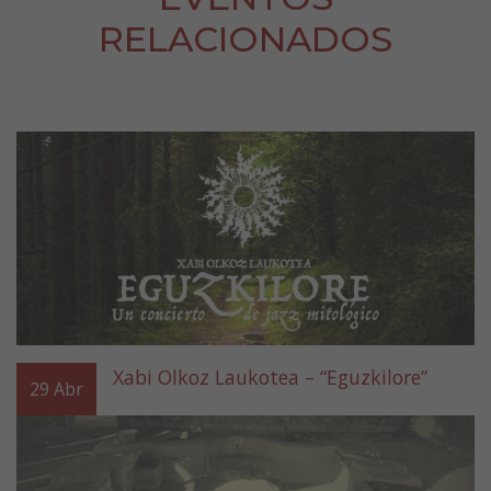
RELACIONADOS
Xabi Olkoz Laukotea – “Eguzkilore”
29
Abr