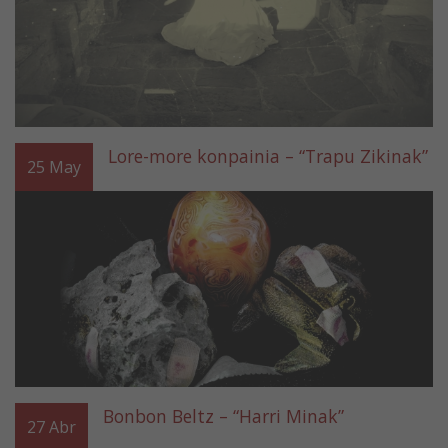
Lore-more konpainia – “Trapu Zikinak”
25
May
Bonbon Beltz – “Harri Minak”
27
Abr