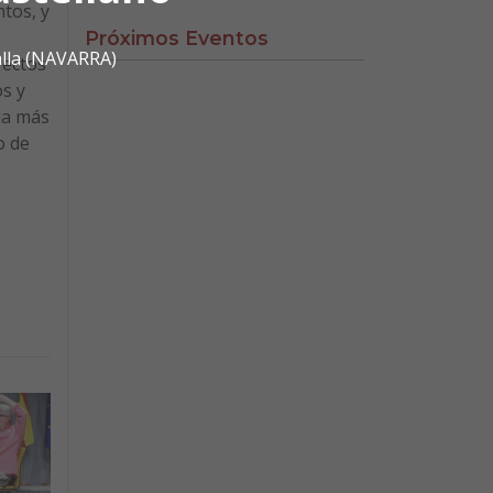
tos, y
Próximos Eventos
alla (NAVARRA)
rectos
os y
la más
o de