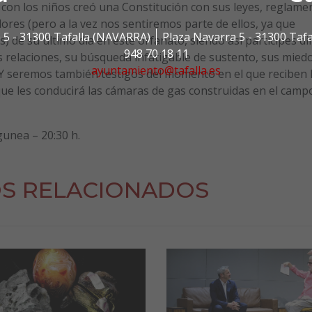
con los niños creó una Constitución con sus leyes, reglamen
res (pero a la vez nos sentiremos parte de ellos, ya que
 5 - 31300 Tafalla (NAVARRA)
Plaza Navarra 5 - 31300 Taf
 de su último día en este orfanato, siendo así participes di
948 70 18 11
us relaciones, su búsqueda infatigable de sustento, sus mied
ayuntamiento@tafalla.es
… Y seremos también testigos del momento en el que reciben 
n que les conducirá las cámaras de gas construidas en el camp
gunea – 20:30 h.
S RELACIONADOS