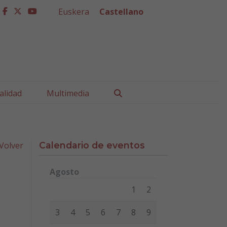
Euskera
Castellano
facebook
twitter
youtube
Buscar
alidad
Multimedia
Volver
Calendario de eventos
Agosto
Lunes
Martes
Miércoles
Jueves
Viernes
Sábad
1
2
3
4
5
6
7
8
9