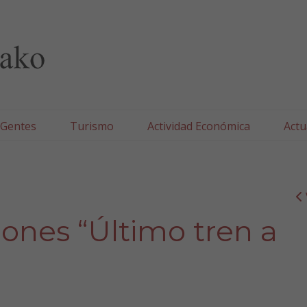
lla/Tafallako Udala
 Gentes
Turismo
Actividad Económica
Actu
ones “Último tren a