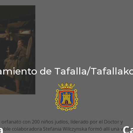
miento de Tafalla/Tafallak
 orfanato con 200 niños judíos, liderado por el Doctor y
a
C
able colaboradora Stefania Wilczynska formó allí una verd