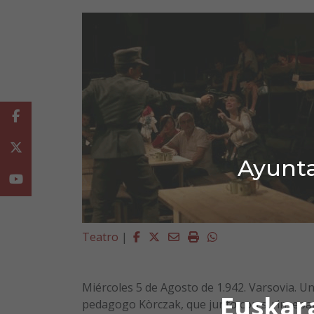
Facebook
Twitter
Ayunta
Youtube
Facebook
Twitter
Email
Imprimir
Whatsapp
Teatro
|
Miércoles 5 de Agosto de 1.942. Varsovia. Un
Euskar
pedagogo Kòrczak, que junto con su insepar