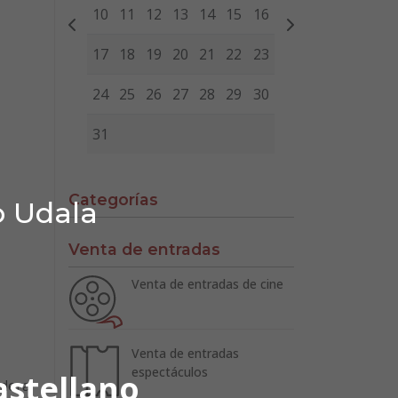
10
11
12
13
14
15
16
17
18
19
20
21
22
23
24
25
26
27
28
29
30
31
Categorías
o Udala
Venta de entradas
Venta de entradas de cine
Venta de entradas
espectáculos
astellano
adera