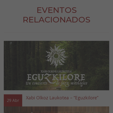
EVENTOS
RELACIONADOS
Xabi Olkoz Laukotea – “Eguzkilore”
29
Abr