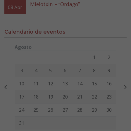
Mielotxin – “Ordago”
08
Abr
Calendario de eventos
Agosto
Lunes
Martes
Miércoles
Jueves
Viernes
Sábado
Domi
1
2
3
4
5
6
7
8
9
10
11
12
13
14
15
16
17
18
19
20
21
22
23
24
25
26
27
28
29
30
31