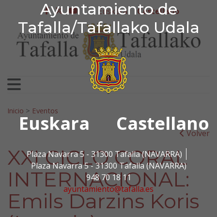
Ayuntamiento de Tafa
Ayuntamiento de
Ir al contenido
Euskera
Castellano
facebook
twitter
youtube
Tafalla/Tafallako Udala
Search for:
Inicio
>
Eventos
Euskara
Castellano
Volver
XXI CICLO CORAL
Plaza Navarra 5 - 31300 Tafalla (NAVARRA)
Plaza Navarra 5 - 31300 Tafalla (NAVARRA)
INTERNACIONAL:
948 70 18 11
ayuntamiento@tafalla.es
Emils Darzins Koris