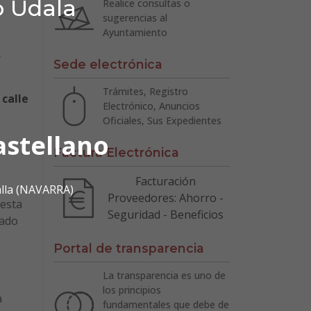
o Udala
Realice consultas o
sugerencias al
Ayuntamiento
s
Sede electrónica
Trámites, Registro
 calle
Electrónico, Anuncios
Oficiales, Sus Expedientes
astellano
Factura Electrónica
Facturación
alla (NAVARRA)
Proveedores: Ahorro -
 esta
Seguridad - Beneficios
tado
Portal de transparencia
La transparencia es uno de
los principios
a
fundamentales que debe de