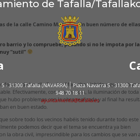
miento de Tafalla/Tafallak
olas de la calle Camino Macocha. Un buen número de ella
tro barrio y lo compruebe, pasando si no le impota por la
muy “sutil”
a
C
ias farolas de la calle Camino Macocha, debido a que un buen
 5 - 31300 Tafalla (NAVARRA)
Plaza Navarra 5 - 31300 Taf
ble. Efectivamente, como bien dices, la iluminación de toda
948 70 18 11
que hubo problemas con la obra realizada y al final ha resul
ayuntamiento@tafalla.es
aban en buen estado.
ue sobre todo los vecinos habéis tenido durante todo este
almente podemos decir que el tema se encuentra ya bien
on la obra civil, imprescindible para los cambios que se van 