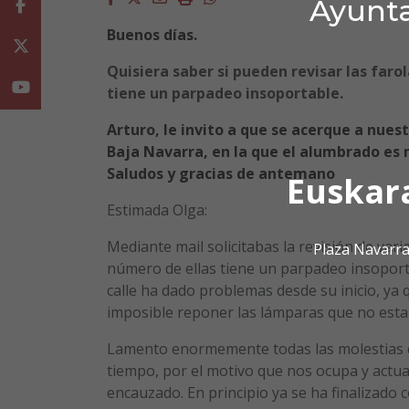
Ayunta
Facebook
Buenos días.
Twitter
Quisiera saber si pueden revisar las far
Youtube
tiene un parpadeo insoportable.
Arturo, le invito a que se acerque a nues
Baja Navarra, en la que el alumbrado es 
Saludos y gracias de antemano
Euskar
Estimada Olga:
Mediante mail solicitabas la revisión de var
Plaza Navarra
número de ellas tiene un parpadeo insoporta
calle ha dado problemas desde su inicio, ya 
imposible reponer las lámparas que no est
Lamento enormemente todas las molestias q
tiempo, por el motivo que nos ocupa y actu
encauzado. En principio ya se ha finalizado c