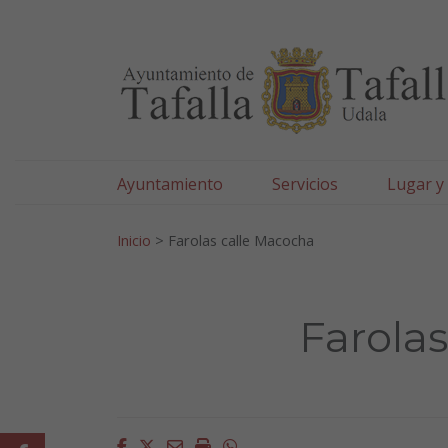
Ayuntamiento de Tafa
Ir al contenido
Ayuntamiento
Servicios
Lugar y
Search for:
Inicio
>
Farolas calle Macocha
Farola
Facebook
Twitter
Email
Imprimir
Whatsapp