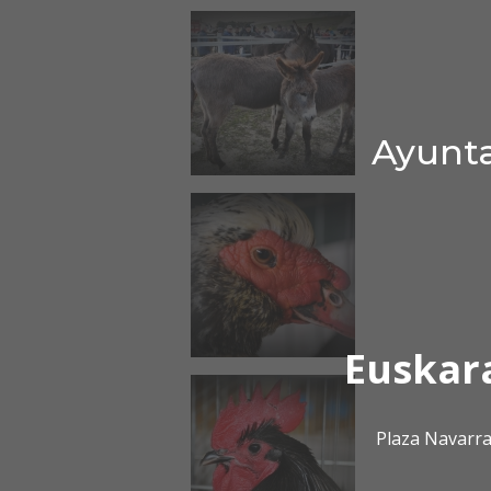
Ayunta
Euskar
Plaza Navarra