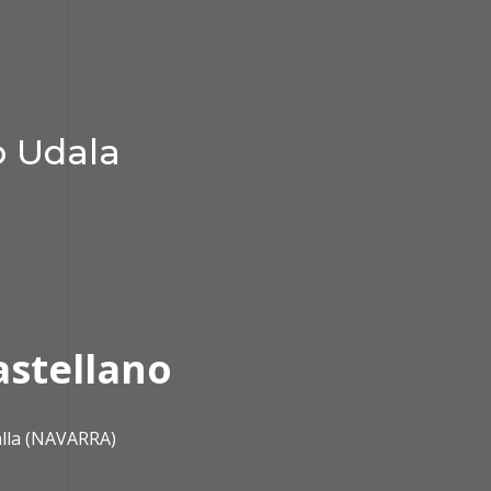
o Udala
astellano
alla (NAVARRA)