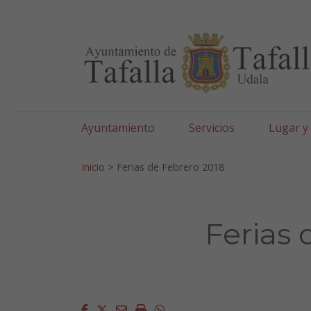
Ayuntamiento de Tafa
Ir al contenido
Ayuntamiento
Servicios
Lugar y
Search for:
Inicio
>
Ferias de Febrero 2018
Ferias 
Facebook
Twitter
Email
Imprimir
Whatsapp