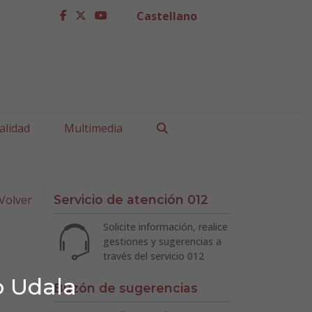
Castellano
facebook
twitter
youtube
Buscar
alidad
Multimedia
Volver
Servicio de atención 012
Solicite información, realice
gestiones y sugerencias a
través del servicio 012
o Udala
Buzón de sugerencias