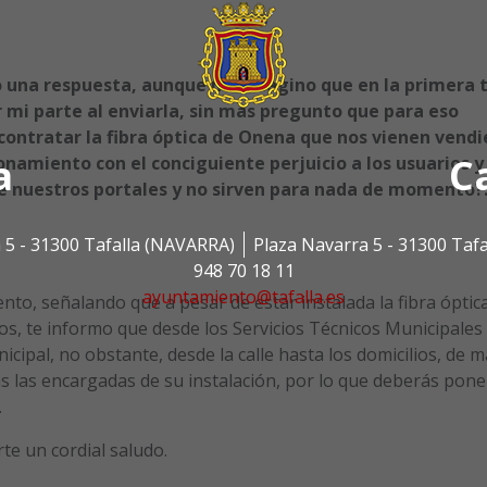
to una respuesta, aunque me imagino que en la primera 
 mi parte al enviarla, sin más pregunto que para eso
contratar la fibra óptica de Onena que nos vienen vend
a
C
namiento con el conciguiente perjuicio a los usuarios y 
e nuestros portales y no sirven para nada de momento?
 5 - 31300 Tafalla (NAVARRA)
Plaza Navarra 5 - 31300 Taf
948 70 18 11
ayuntamiento@tafalla.es
ento, señalando que a pesar de estar instalada la fibra óptic
s, te informo que desde los Servicios Técnicos Municipales
icipal, no obstante, desde la calle hasta los domicilios, de 
as las encargadas de su instalación, por lo que deberás pone
.
te un cordial saludo.