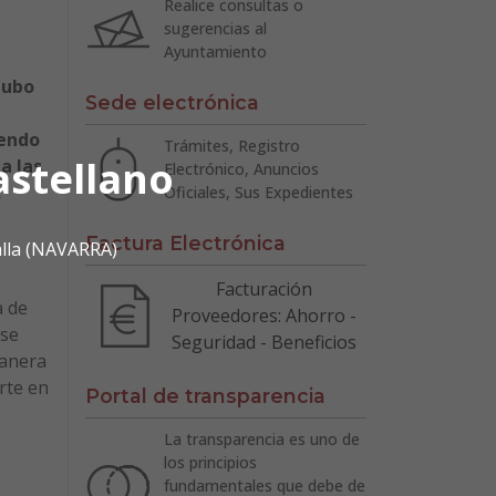
Realice consultas o
sugerencias al
Ayuntamiento
tubo
Sede electrónica
iendo
Trámites, Registro
astellano
a las
Electrónico, Anuncios
.
Oficiales, Sus Expedientes
Factura Electrónica
alla (NAVARRA)
Facturación
a de
Proveedores: Ahorro -
 se
Seguridad - Beneficios
manera
rte en
Portal de transparencia
La transparencia es uno de
los principios
fundamentales que debe de