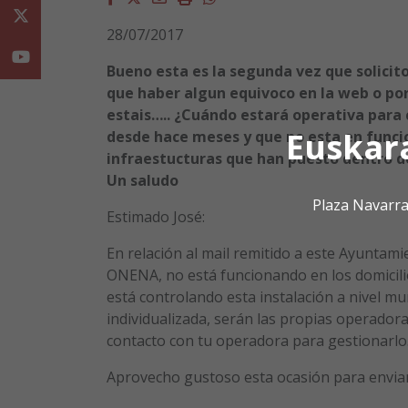
Twitter
28/07/2017
Youtube
Bueno esta es la segunda vez que solici
que haber algun equivoco en la web o por
estais…..
¿Cuándo estará operativa para 
Euskar
desde hace meses y que no esta en funcio
infraestucturas que han puesto dentro d
Un saludo
Plaza Navarra
Estimado José:
En relación al mail remitido a este Ayuntami
ONENA, no está funcionando en los domicilio
está controlando esta instalación a nivel mun
individualizada, serán las propias operador
contacto con tu operadora para gestionarlo
Aprovecho gustoso esta ocasión para enviar