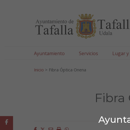
Ayuntamiento de Tafa
Ir al contenido
Ayuntamiento
Servicios
Lugar y
Search for:
Inicio
>
Fibra Óptica Onena
Fibra
Ayunta
Facebook
Facebook
Twitter
Email
Imprimir
Whatsapp