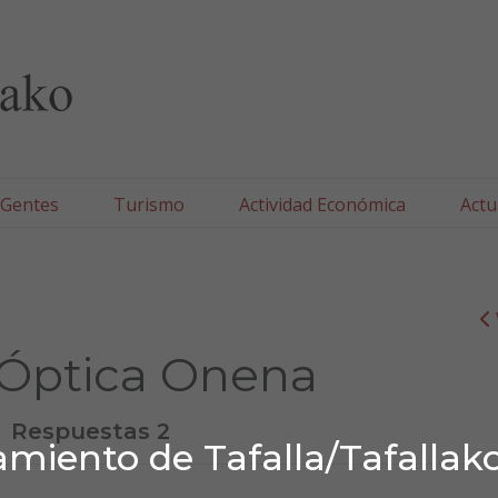
lla/Tafallako Udala
 Gentes
Turismo
Actividad Económica
Actu
 Óptica Onena
Respuestas 2
miento de Tafalla/Tafallak