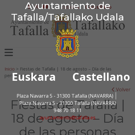
Ayuntamiento de Tafa
Ayuntamiento de
Ir al contenido
Euskera
Castellano
facebook
twitter
youtube
Tafalla/Tafallako Udala
Search for:
Inicio
>
Fiestas de Tafalla | 18 de agosto – Día de las
Euskara
Castellano
personas mayores
Volver
Plaza Navarra 5 - 31300 Tafalla (NAVARRA)
Fiestas de Tafalla |
Plaza Navarra 5 - 31300 Tafalla (NAVARRA)
948 70 18 11
18 de agosto – Día
ayuntamiento@tafalla.es
de las personas