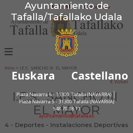
Ayuntamiento de Tafa
Ayuntamiento de
Ir al contenido
Castellano
facebook
twitter
youtube
Tafalla/Tafallako Udala
Search for:
Inicio
>
I.E.S. SANCHO III EL MAYOR
Euskara
Castellano
Volver
I.E.S. SANCHO III
Plaza Navarra 5 - 31300 Tafalla (NAVARRA)
Plaza Navarra 5 - 31300 Tafalla (NAVARRA)
EL MAYOR
948 70 18 11
ayuntamiento@tafalla.es
4 - Deportes - Instalaciones Deportivas