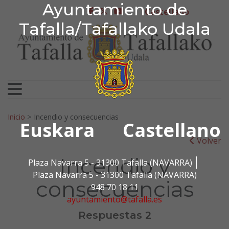
Ayuntamiento de Tafa
Ayuntamiento de
Ir al contenido
Castellano
facebook
twitter
youtube
Tafalla/Tafallako Udala
Search for:
Inicio
>
Incendio y consecuencias
Euskara
Castellano
Volver
Incendio y
Plaza Navarra 5 - 31300 Tafalla (NAVARRA)
Plaza Navarra 5 - 31300 Tafalla (NAVARRA)
consecuencias
948 70 18 11
ayuntamiento@tafalla.es
Respuestas 2