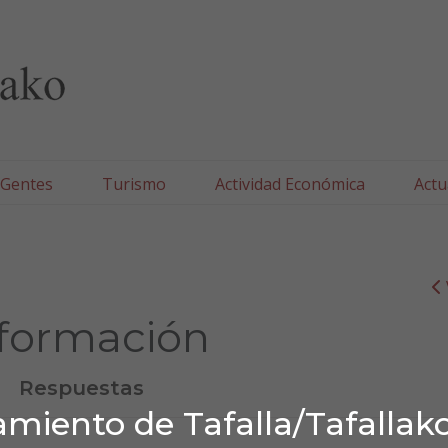
lla/Tafallako Udala
 Gentes
Turismo
Actividad Económica
Actu
formación
Respuestas
miento de Tafalla/Tafallak