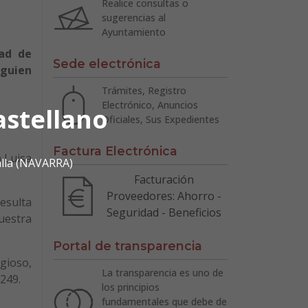
Realice consultas o
sugerencias al
Ayuntamiento
dad de
Sede electrónica
lguien
Trámites, Registro
Electrónico, Anuncios
astellano
Oficiales, Sus Expedientes
Factura Electrónica
n Luisa
alla (NAVARRA)
Facturación
Proveedores: Ahorro -
esulta
Seguridad - Beneficios
uestra
Portal de transparencia
gioso,
La transparencia es uno de
 249.
los principios
fundamentales que debe de