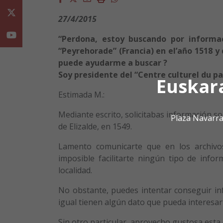
Twitter
27/4/2015
Youtube
“Perdona, estoy buscando por informa
“Peyrehorade” (Francia) en el’año 1518 y 
puede ayudarme a buscar ?
Soy presidente del “Centre culturel du pa
Euskar
Estimada M.:
Mediante escrito, solicitabas información so
Plaza Navarra
de Elizalde, en 1549.
Lamento comunicarte que en los archivos
imposible facilitarte ningún tipo de inf
localidad.
No obstante, puedes intentar conseguir inf
igual tienen algún dato que pueda interesarte
Sin otro particular, aprovecho gustosa esta 