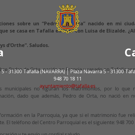
ciones sobre un “Pedro de Ortta” nacido en mi ciu
que se casa en Tafalla en 1549 con Luisa de Elizalde. ¿A
ys d’Orthe”. Saludos.
a
C
bre Pedro de Orta, nacido en Francia y casado en Tafalla co
 5 - 31300 Tafalla (NAVARRA)
Plaza Navarra 5 - 31300 Taf
948 70 18 11
ayuntamiento@tafalla.es
 municipales no figuran los matrimonios, por lo que r
ormación, dado que además, Pedro de Orta, no nació en n
ormación en la Parroquia, ya que si el matrimonio fue reli
. El teléfono del Centro Parroquial es el siguiente: 948 700
ocasión y te envío un cordial saludo.