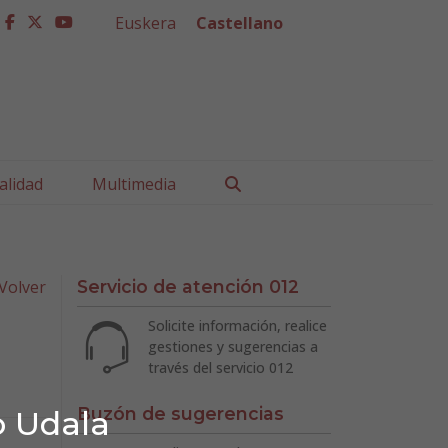
Euskera
Castellano
facebook
twitter
youtube
Buscar
alidad
Multimedia
Volver
Servicio de atención 012
Solicite información, realice
gestiones y sugerencias a
través del servicio 012
Buzón de sugerencias
o Udala