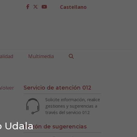
Castellano
facebook
twitter
youtube
Buscar
alidad
Multimedia
Volver
Servicio de atención 012
Solicite información, realice
gestiones y sugerencias a
través del servicio 012
o Udala
Buzón de sugerencias