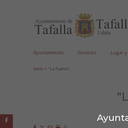
Ayuntamiento de Tafa
Ir al contenido
Ayuntamiento
Servicios
Lugar y
Search for:
Inicio
>
"La Fuente"
"
Ayunta
Facebook
Facebook
Twitter
Email
Imprimir
Whatsapp