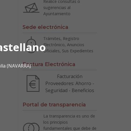
Realice consultas o
sugerencias al
Ayuntamiento
Sede electrónica
Trámites, Registro
astellano
Electrónico, Anuncios
Oficiales, Sus Expedientes
Factura Electrónica
alla (NAVARRA)
Facturación
Proveedores: Ahorro -
Seguridad - Beneficios
Portal de transparencia
La transparencia es uno de
los principios
fundamentales que debe de