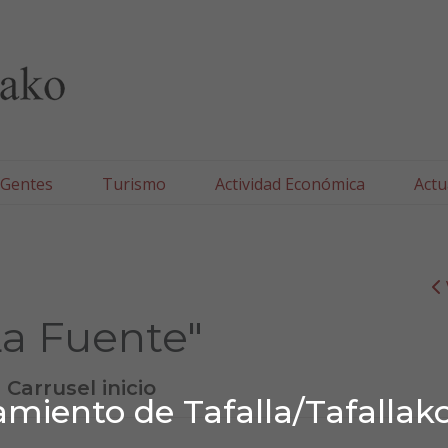
lla/Tafallako Udala
 Gentes
Turismo
Actividad Económica
Actu
La Fuente"
Carrusel inicio
miento de Tafalla/Tafallak