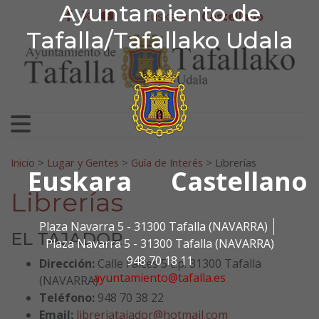
Ayuntamiento de Tafa
Ayuntamiento de
Ir al contenido
Euskera
Castellano
facebook
twitter
youtube
Tafalla/Tafallako Udala
Search for:
Inicio
>
Lugar y Gentes
>
Guía de Interés
>
Librerías
Euskara
Castellano
Librerías
Plaza Navarra 5 - 31300 Tafalla (NAVARRA)
EL TAJADOR
Plaza Navarra 5 - 31300 Tafalla (NAVARRA)
948 70 18 11
Dirección:
Calle Falces 5 c.p. 31300 Tafalla
ayuntamiento@tafalla.es
(NAVARRA)
Teléfono:
948 70 38 22
Email:
libreriatajador@hotmail.com