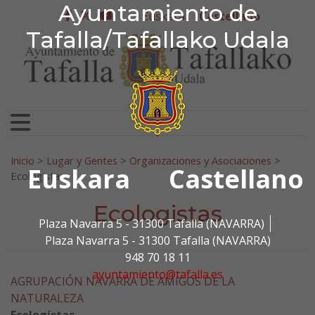
Ayuntamiento de Tafa
Ayuntamiento de
Ir al contenido
Euskera
Castellano
facebook
twitter
youtube
Tafalla/Tafallako Udala
Search for:
Inicio
>
Lugar y Gentes
>
Organizaciones y Asociaciones
>
Euskara
Castellano
Ecologistas
Ecologistas
Plaza Navarra 5 - 31300 Tafalla (NAVARRA)
Plaza Navarra 5 - 31300 Tafalla (NAVARRA)
948 70 18 11
ayuntamiento@tafalla.es
AGRUPACIÓN NAVARRA DE AMIGOS DE LA
NATURALEZA
Ecologístas