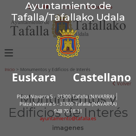
Ayuntamiento de Tafa
Ayuntamiento de
Ir al contenido
Euskera
Castellano
facebook
twitter
youtube
Tafalla/Tafallako Udala
Search for:
Inicio
>
Monumentos y Edificios de Interés
Euskara
Castellano
Volver
Monumentos y
Plaza Navarra 5 - 31300 Tafalla (NAVARRA)
Plaza Navarra 5 - 31300 Tafalla (NAVARRA)
Edificios de Interés
948 70 18 11
ayuntamiento@tafalla.es
imagenes