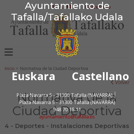
Ayuntamiento de Tafa
Ayuntamiento de
Ir al contenido
Castellano
facebook
twitter
youtube
Tafalla/Tafallako Udala
Search for:
Inicio
>
Normativa de la Ciudad Deportiva
Euskara
Castellano
Volver
Normativa de la
Plaza Navarra 5 - 31300 Tafalla (NAVARRA)
Plaza Navarra 5 - 31300 Tafalla (NAVARRA)
Ciudad Deportiva
948 70 18 11
ayuntamiento@tafalla.es
4 - Deportes - Instalaciones Deportivas