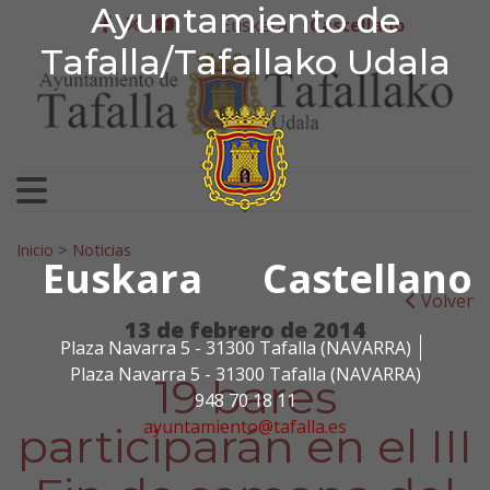
Ayuntamiento de Tafa
Ayuntamiento de
Ir al contenido
Euskera
Castellano
facebook
twitter
youtube
Tafalla/Tafallako Udala
Search for:
Inicio
>
Noticias
Euskara
Castellano
Volver
13 de febrero de 2014
Plaza Navarra 5 - 31300 Tafalla (NAVARRA)
Plaza Navarra 5 - 31300 Tafalla (NAVARRA)
19 bares
948 70 18 11
ayuntamiento@tafalla.es
participarán en el III