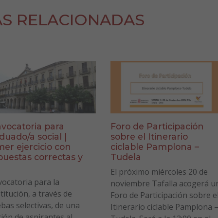
AS RELACIONADAS
vocatoria para
Foro de Participación
duado/a social |
sobre el Itinerario
mer ejercicio con
ciclable Pamplona –
puestas correctas y
Tudela
a
El próximo miércoles 20 de
ocatoria para la
noviembre Tafalla acogerá u
titución, a través de
Foro de Participación sobre e
bas selectivas, de una
Itinerario ciclable Pamplona 
ción de aspirantes al