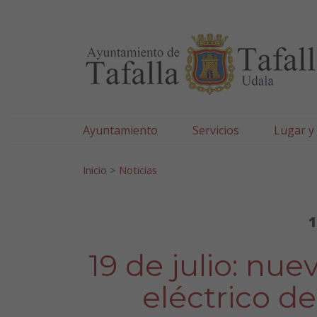
Ayuntamiento de Tafa
Ir al contenido
Ayuntamiento
Servicios
Lugar y
Search for:
Inicio
>
Noticias
1
19 de julio: nu
eléctrico 