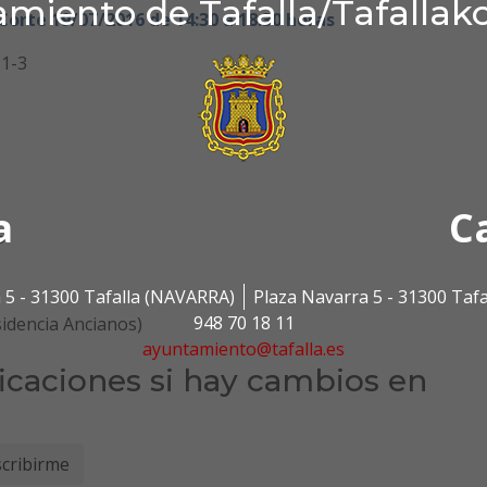
miento de Tafalla/Tafallak
orte 19/07/2016 de 14:30 a 18:30 horas
-3
a
C
5
 5 - 31300 Tafalla (NAVARRA)
Plaza Navarra 5 - 31300 Taf
948 70 18 11
dencia Ancianos)
ayuntamiento@tafalla.es
ficaciones si hay cambios en