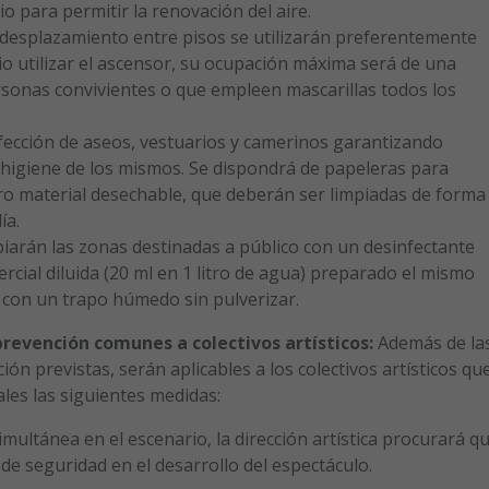
io para permitir la renovación del aire.
el desplazamiento entre pisos se utilizarán preferentemente
io utilizar el ascensor, su ocupación máxima será de una
rsonas convivientes o que empleen mascarillas todos los
infección de aseos, vestuarios y camerinos garantizando
 higiene de los mismos. Se dispondrá de papeleras para
ro material desechable, que deberán ser limpiadas de forma
ía.
mpiarán las zonas destinadas a público con un desinfectante
cial diluida (20 ml en 1 litro de agua) preparado el mismo
rá con un trapo húmedo sin pulverizar.
prevención comunes a colectivos artísticos:
Además de la
ón previstas, serán aplicables a los colectivos artísticos qu
ales las siguientes medidas:
multánea en el escenario, la dirección artística procurará q
de seguridad en el desarrollo del espectáculo.