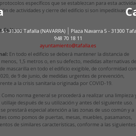
 protocolos específicos que se establezcan para esta activida
a
C
ón de actividades y cierre del edificio si son impeditivas de t
e Cultura.
 5 - 31300 Tafalla (NAVARRA)
Plaza Navarra 5 - 31300 Taf
948 70 18 11
ayuntamiento@tafalla.es
nal:
En todo el edificio se deberá mantener la distancia de
 menos, 1,5 metros o, en su defecto, medidas alternativas d
 de mascarilla en todo el edificio exigible, de conformidad co
2020, de 9 de junio, de medidas urgentes de prevención,
rente a la crisis sanitaria originada por COVID-19.
:
Como norma general se procederá a realizar una limpieza 
 utillaje después de su utilización y antes del siguiente uso.
n se prestará especial atención a las zonas de uso común y a
entes como pomos de puertas, mesas, muebles, pasamanos,
entos de similares características, conforme a las siguientes