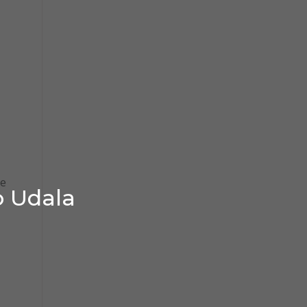
de
o Udala