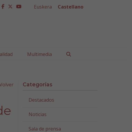
Euskera
Castellano
facebook
twitter
youtube
Buscar
alidad
Multimedia
Volver
Categorías
Destacados
de
Noticias
Sala de prensa