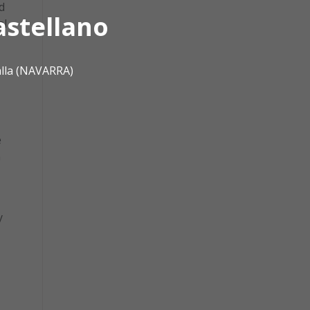
d
astellano
al
alla (NAVARRA)
e
n
y