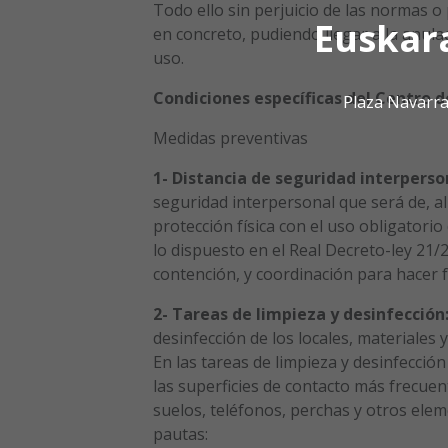
Todo ello sin perjuicio de las normas o
Euskar
en concreto, pudiendo llegar a la anulaci
uso.
Condiciones específicas del Centro d
Plaza Navarra
Medidas preventivas
1- Distancia de seguridad interperso
seguridad interpersonal que será de, al
protección física con el uso obligatorio
lo dispuesto en el Real Decreto-ley 21/
contención, y coordinación para hacer f
2- Tareas de limpieza y desinfección
desinfección de los locales, materiales y
En las tareas de limpieza y desinfecció
las superficies de contacto más frecu
suelos, teléfonos, perchas y otros elem
pautas: