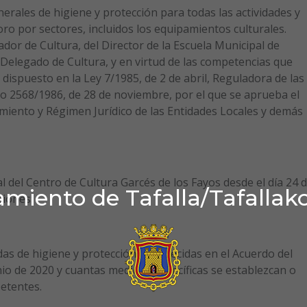
erales de higiene y protección para todas las actividades y
ro por sectores, incluidos los equipamientos culturales.
dor de Cultura, del Director de la Escuela Municipal de
 Delegado de Cultura, y en virtud de las competencias que
dispuesto en la Ley 7/1985, de 2 de abril, Reguladora de las
to 2568/1986, de 28 de noviembre, por el que se aprueba el
iento y Régimen Jurídico de las Entidades Locales y demás
l del Centro de Cultura Garcés de los Fayos desde el día 24 
miento de Tafalla/Tafallak
ciones:
s de higiene y protección establecidas en el Acuerdo del
io de 2020 y cuantas medidas específicas se establezcan o
etentes.