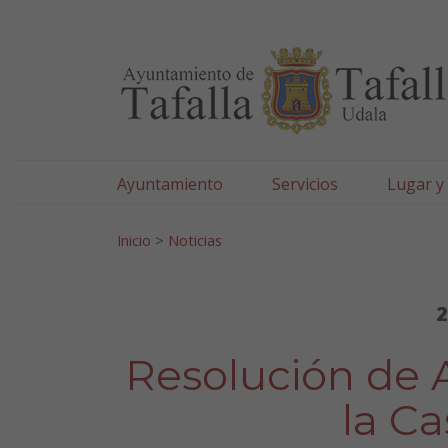
Ayuntamiento de Tafa
Ir al contenido
Ayuntamiento
Servicios
Lugar y
Search for:
Inicio
>
Noticias
2
Resolución de A
la Ca