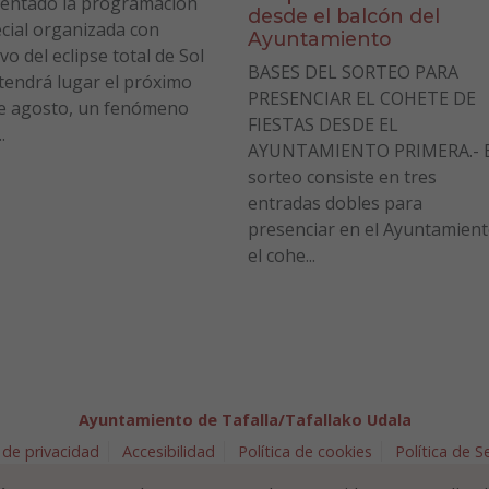
entado la programación
desde el balcón del
cial organizada con
Ayuntamiento
vo del eclipse total de Sol
BASES DEL SORTEO PARA
tendrá lugar el próximo
PRESENCIAR EL COHETE DE
e agosto, un fenómeno
FIESTAS DESDE EL
.
AYUNTAMIENTO PRIMERA.- E
sorteo consiste en tres
entradas dobles para
presenciar en el Ayuntamien
el cohe...
Ayuntamiento de Tafalla/Tafallako Udala
 de privacidad
Accesibilidad
Política de cookies
Política de 
arra 5 - 31300 Tafalla (NAVARRA)
948 70 18 11
ayuntamiento@t