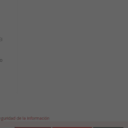
l
to
Seguridad de la Información
afalla.es