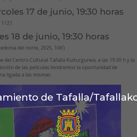
les 17 de junio, 19:30 horas
 112’)
 18 de junio, 19:30 horas
donia del norte, 2025, 106’)
e del Centro Cultural Tafalla Kulturgunea, a las 19:30 h y la
ección de las películas tendremos la oportunidad de
na ligada a las mismas.
miento de Tafalla/Tafallak