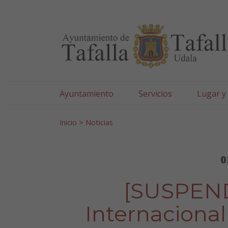
Ayuntamiento de Tafa
Ir al contenido
Ayuntamiento
Servicios
Lugar y
Search for:
Inicio
>
Noticias
0
[SUSPEND
Internacional