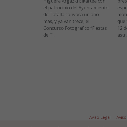
Higuera Argazki Elkartea con
pres
el patrocinio del Ayuntamiento
espe
de Tafalla convoca un año
moti
más, y ya van trece, el
que 
Concurso Fotográfico “Fiestas
12 d
de T...
astr..
Aviso Legal
Aviso
Plaza Nav