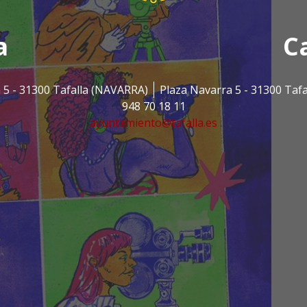
a
C
 5 - 31300 Tafalla (NAVARRA)
Plaza Navarra 5 - 31300 Taf
948 70 18 11
ayuntamiento@tafalla.es