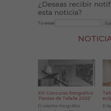
¿Deseas recibir noti
esta noticia?
Tu email
NOTICI
XIII Concurso fotográfico
Taf
‘Fiestas de Tafalla 2026’
ecl
El colectivo fotográfico
El A