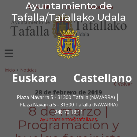
Ayuntamiento de Tafa
Ayuntamiento de
Ir al contenido
Euskera
Castellano
facebook
twitter
youtube
Tafalla/Tafallako Udala
Search for:
Inicio
>
Noticias
Euskara
Castellano
Volver
28 de febrero de 2019
Plaza Navarra 5 - 31300 Tafalla (NAVARRA)
Plaza Navarra 5 - 31300 Tafalla (NAVARRA)
8 de marzo |
948 70 18 11
ayuntamiento@tafalla.es
Programación y