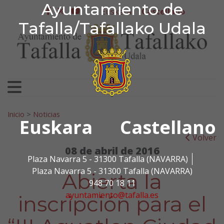
Ayuntamiento de Tafa
Ayuntamiento de
Ir al contenido
Euskera
Castellano
facebook
twitter
youtube
Tafalla/Tafallako Udala
Search for:
Inicio
>
Noticias
Euskara
Castellano
Volver
08 de abril de 2016
Plaza Navarra 5 - 31300 Tafalla (NAVARRA)
Plaza Navarra 5 - 31300 Tafalla (NAVARRA)
Abierta la
948 70 18 11
ayuntamiento@tafalla.es
inscripción para el