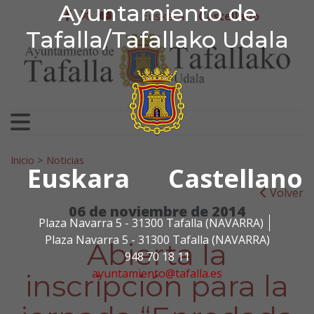
Ayuntamiento de Tafa
Ayuntamiento de
Ir al contenido
Euskera
Castellano
facebook
twitter
youtube
Tafalla/Tafallako Udala
Search for:
Inicio
>
Noticias
Euskara
Castellano
Volver
06 de noviembre de 2014
Plaza Navarra 5 - 31300 Tafalla (NAVARRA)
Plaza Navarra 5 - 31300 Tafalla (NAVARRA)
Abierta la
948 70 18 11
ayuntamiento@tafalla.es
inscripción para la