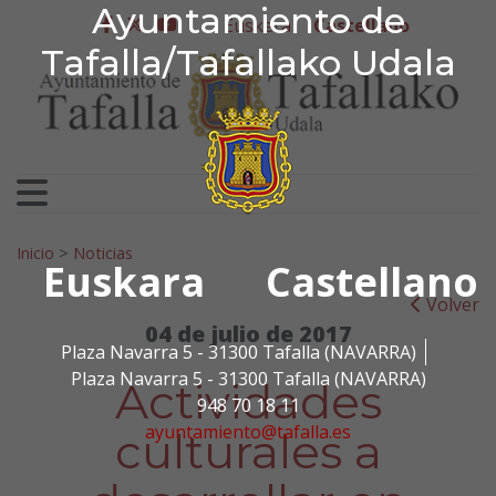
Ayuntamiento de Tafa
Ayuntamiento de
Ir al contenido
Euskera
Castellano
facebook
twitter
youtube
Tafalla/Tafallako Udala
Search for:
Inicio
>
Noticias
Euskara
Castellano
Volver
04 de julio de 2017
Plaza Navarra 5 - 31300 Tafalla (NAVARRA)
Plaza Navarra 5 - 31300 Tafalla (NAVARRA)
Actividades
948 70 18 11
ayuntamiento@tafalla.es
culturales a