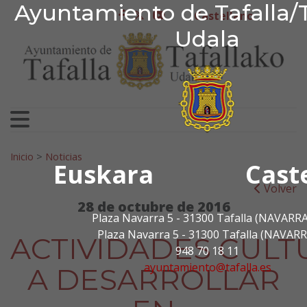
Ayuntamiento de Tafa
Ayuntamiento de Tafalla/T
Ir al contenido
Castellano
facebook
twitter
youtube
Udala
Search for:
Inicio
>
Noticias
Euskara
Cast
Volver
28 de octubre de 2016
Plaza Navarra 5 - 31300 Tafalla (NAVARRA
Plaza Navarra 5 - 31300 Tafalla (NAVARR
ACTIVIDADES CULT
948 70 18 11
ayuntamiento@tafalla.es
A DESARROLLAR