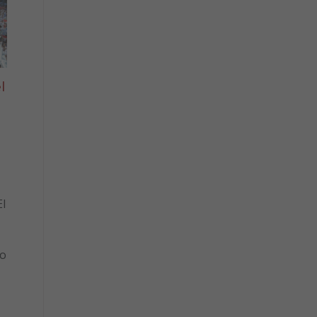
l
l
to