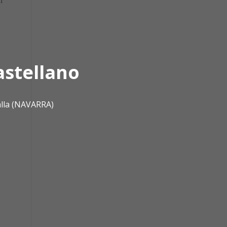
l
astellano
alla (NAVARRA)