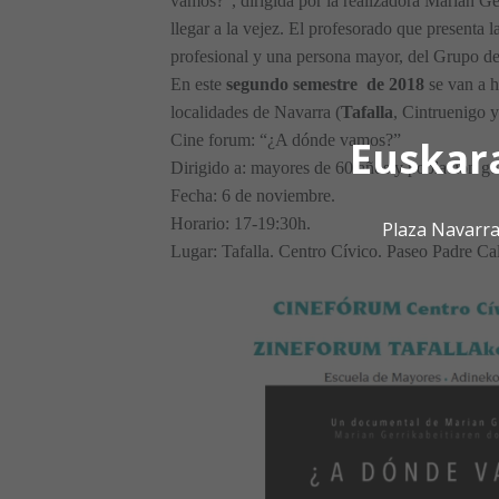
vamos?”, dirigida por la realizadora Marian Ge
llegar a la vejez. El profesorado que presenta l
profesional y una persona mayor, del Grupo d
En este
segundo semestre de 2018
se van a h
localidades de Navarra (
Tafalla
, Cintruenigo y
Cine forum: “¿A dónde vamos?”
Euskar
Dirigido a: mayores de 60 años y población ge
Fecha: 6 de noviembre.
Horario: 17-19:30h.
Plaza Navarra
Lugar: Tafalla. Centro Cívico. Paseo Padre Cal