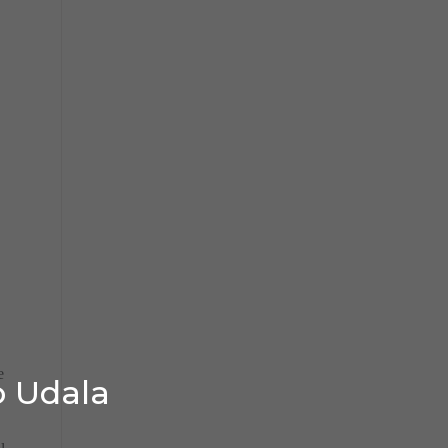
e
o Udala