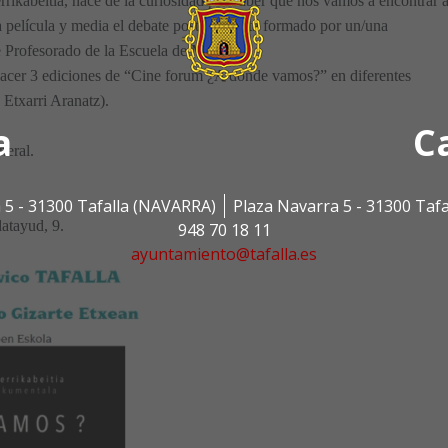
rrikabeitia, nace de la curiosidad por saber qué nos vamos a encontrar a
a película y media el debate posterior, está formado por un/una
e Profesorado de la Escuela de Mayores.
acer 3 ediciones de “Cine forum ¿A dónde vamos?” en diferentes
 Etxarri Aranatz).
a
C
neral.
 5 - 31300 Tafalla (NAVARRA)
Plaza Navarra 5 - 31300 Taf
atayud, 9.
948 70 18 11
ayuntamiento@tafalla.es