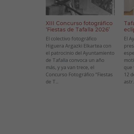
XIII Concurso fotográfico
Taf
‘Fiestas de Tafalla 2026’
ecl
El colectivo fotográfico
El A
Higuera Argazki Elkartea con
pres
el patrocinio del Ayuntamiento
espe
de Tafalla convoca un año
moti
más, y ya van trece, el
que 
Concurso Fotográfico “Fiestas
12 d
de T...
astr..