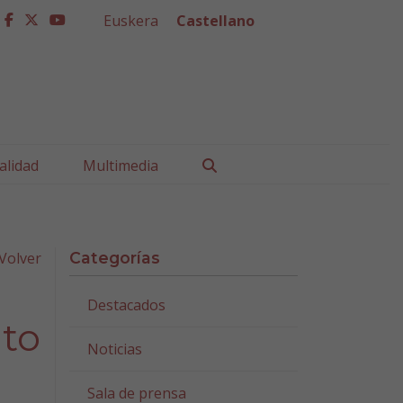
Euskera
Castellano
facebook
twitter
youtube
Buscar
alidad
Multimedia
Volver
Categorías
Destacados
uto
Noticias
Sala de prensa