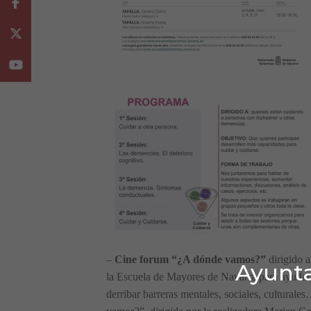
Facebook
Twitter
Youtube
–
Cine forum “¿A dónde vamos?”
dirigido a
Ayunta
la Escuela de Mayores de Navarra para ayudar a
derribar barreras mentales, sociales, culturale