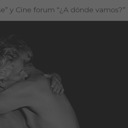
arse” y Cine forum “¿A dónde vamos?”