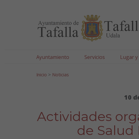
Ayuntamiento de Tafa
Ir al contenido
Ayuntamiento
Servicios
Lugar y
Search for:
Inicio
>
Noticias
10 d
Actividades orga
de Salud 