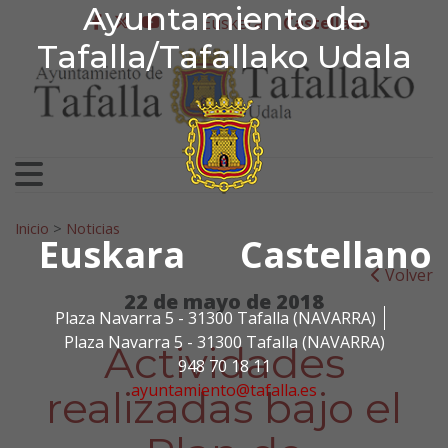
Ayuntamiento de Tafa
Ayuntamiento de
Ir al contenido
Euskera
Castellano
facebook
twitter
youtube
Tafalla/Tafallako Udala
Search for:
Inicio
>
Noticias
Euskara
Castellano
Volver
22 de mayo de 2018
Plaza Navarra 5 - 31300 Tafalla (NAVARRA)
Plaza Navarra 5 - 31300 Tafalla (NAVARRA)
Actividades
948 70 18 11
ayuntamiento@tafalla.es
realizadas bajo el