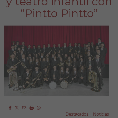
y teatro infantil con
“Pintto Pintto”
Facebook
Twitter
Email
Imprimir
Whatsapp
Destacados
Noticias