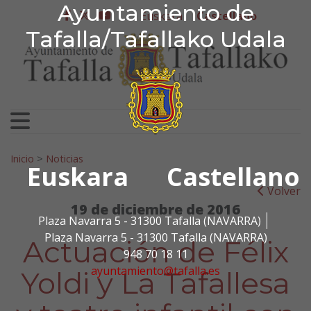
Ayuntamiento de Tafa
Ayuntamiento de
Ir al contenido
Euskera
Castellano
facebook
twitter
youtube
Tafalla/Tafallako Udala
Search for:
Inicio
>
Noticias
Euskara
Castellano
Volver
19 de diciembre de 2016
Plaza Navarra 5 - 31300 Tafalla (NAVARRA)
Plaza Navarra 5 - 31300 Tafalla (NAVARRA)
Actuación de Félix
948 70 18 11
ayuntamiento@tafalla.es
Yoldi y La Tafallesa