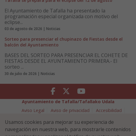
Tafalla se prepara para el eclipse del 12 de agosto
El Ayuntamiento de Tafalla ha presentado la
programación especial organizada con motivo del
eclipse...
03 de agosto de 2026 | Noticias
Sorteo para presenciar el chupinazo de Fiestas desde el
balcón del Ayuntamiento
BASES DEL SORTEO PARA PRESENCIAR EL COHETE DE
FIESTAS DESDE EL AYUNTAMIENTO PRIMERA.- El
sorteo ...
30 de julio de 2026 | Noticias
Facebook
Twitter
Youtube
Ayuntamiento de Tafalla/Tafallako Udala
Aviso Legal
Aviso de privacidad
Accesibilidad
Política de cookies
Usamos cookies para mejorar su experiencia de
Política de Seguridad de la Información
navegación en nuestra web, para mostrarle contenidos
Plaza Navarra 5 - 31300 Tafalla (NAVARRA)
948 70 18 11