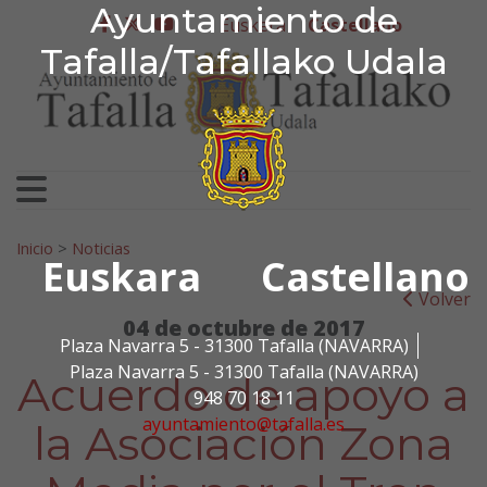
Ayuntamiento de Tafa
Ayuntamiento de
Ir al contenido
Euskera
Castellano
facebook
twitter
youtube
Tafalla/Tafallako Udala
Search for:
Inicio
>
Noticias
Euskara
Castellano
Volver
04 de octubre de 2017
Plaza Navarra 5 - 31300 Tafalla (NAVARRA)
Plaza Navarra 5 - 31300 Tafalla (NAVARRA)
Acuerdo de apoyo a
948 70 18 11
ayuntamiento@tafalla.es
la Asociación Zona