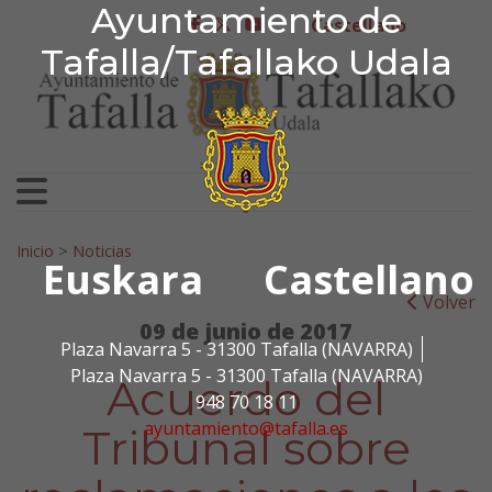
Ayuntamiento de Tafa
Ayuntamiento de
Ir al contenido
Castellano
facebook
twitter
youtube
Tafalla/Tafallako Udala
Search for:
Inicio
>
Noticias
Euskara
Castellano
Volver
09 de junio de 2017
Plaza Navarra 5 - 31300 Tafalla (NAVARRA)
Plaza Navarra 5 - 31300 Tafalla (NAVARRA)
Acuerdo del
948 70 18 11
ayuntamiento@tafalla.es
Tribunal sobre