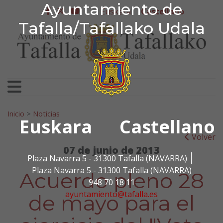
Ayuntamiento de Tafa
Ayuntamiento de
Ir al contenido
Euskera
Castellano
facebook
twitter
youtube
Tafalla/Tafallako Udala
Search for:
Inicio
>
Noticias
Euskara
Castellano
Volver
07 de junio de 2013
Plaza Navarra 5 - 31300 Tafalla (NAVARRA)
Plaza Navarra 5 - 31300 Tafalla (NAVARRA)
Acuerdo pleno 28
948 70 18 11
ayuntamiento@tafalla.es
de mayo para el