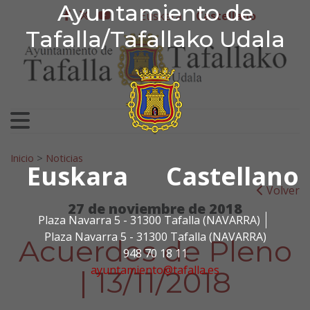
Ayuntamiento de Tafa
Ayuntamiento de
Ir al contenido
Euskera
Castellano
facebook
twitter
youtube
Tafalla/Tafallako Udala
Search for:
Inicio
>
Noticias
Euskara
Castellano
Volver
27 de noviembre de 2018
Plaza Navarra 5 - 31300 Tafalla (NAVARRA)
Plaza Navarra 5 - 31300 Tafalla (NAVARRA)
Acuerdos de Pleno
948 70 18 11
ayuntamiento@tafalla.es
| 13/11/2018