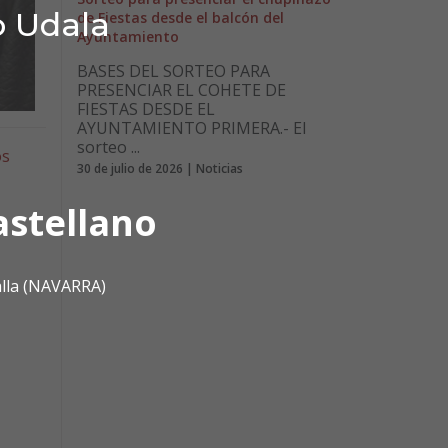
o Udala
de Fiestas desde el balcón del
Ayuntamiento
BASES DEL SORTEO PARA
PRESENCIAR EL COHETE DE
FIESTAS DESDE EL
AYUNTAMIENTO PRIMERA.- El
sorteo ...
os
30 de julio de 2026 | Noticias
astellano
alla (NAVARRA)