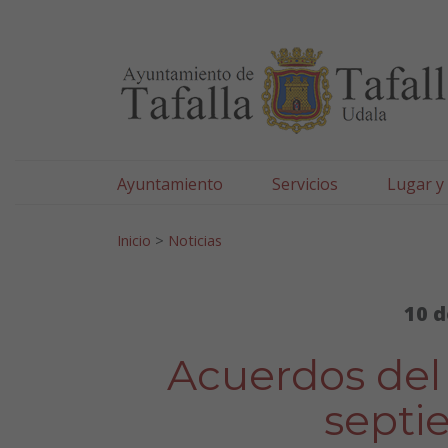
Ayuntamiento de Tafa
Ir al contenido
Ayuntamiento
Servicios
Lugar y
Search for:
Inicio
>
Noticias
10 d
Acuerdos del
septi