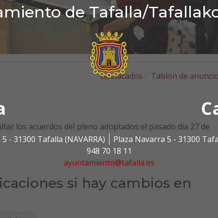
miento de Tafalla/Tafallak
Destacados
Tablón de anunci
a
C
ltar los acuerdos del pleno adoptados el pasado día 27 de
 5 - 31300 Tafalla (NAVARRA)
Plaza Navarra 5 - 31300 Taf
948 70 18 11
ayuntamiento@tafalla.es
ficaciones si hay cambios en