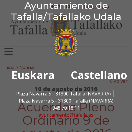
Ayuntamiento de Tafa
Ayuntamiento de
Ir al contenido
Castellano
facebook
twitter
youtube
Tafalla/Tafallako Udala
Search for:
Inicio
>
Noticias
Euskara
Castellano
Volver
10 de agosto de 2016
Plaza Navarra 5 - 31300 Tafalla (NAVARRA)
Plaza Navarra 5 - 31300 Tafalla (NAVARRA)
Acuerdos Pleno
948 70 18 11
ayuntamiento@tafalla.es
Ordinario 9 de