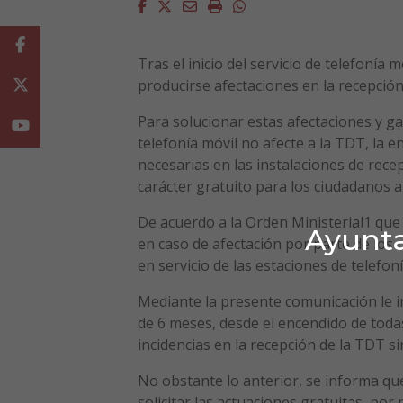
Facebook
Twitter
Email
Imprimir
Whatsapp
Facebook
Tras el inicio del servicio de telefonía
producirse afectaciones en la recepción 
Twitter
Para solucionar estas afectaciones y ga
Youtube
telefonía móvil no afecte a la TDT, la e
necesarias en las instalaciones de rece
carácter gratuito para los ciudadanos a
De acuerdo a la Orden Ministerial1 que 
Ayunta
en caso de afectación por parte de los 
en servicio de las estaciones de telefoní
Mediante la presente comunicación le i
de 6 meses, desde el encendido de todas
incidencias en la recepción de la TDT si
No obstante lo anterior, se informa que
solicitar las actuaciones gratuitas, por