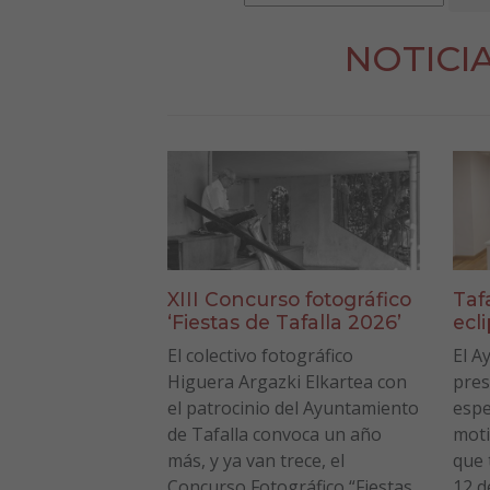
NOTICI
XIII Concurso fotográfico
Taf
‘Fiestas de Tafalla 2026’
ecl
El colectivo fotográfico
El A
Higuera Argazki Elkartea con
pres
el patrocinio del Ayuntamiento
espe
de Tafalla convoca un año
moti
más, y ya van trece, el
que 
Concurso Fotográfico “Fiestas
12 d