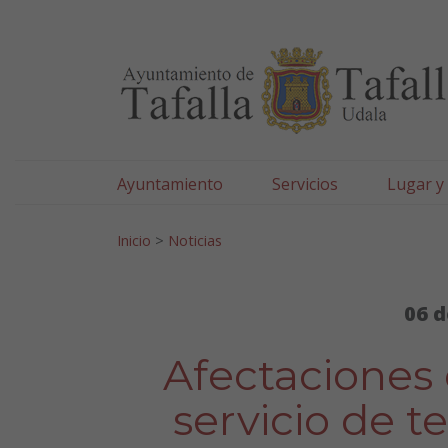
Ayuntamiento de Tafa
Ir al contenido
Ayuntamiento
Servicios
Lugar y
Search for:
Inicio
>
Noticias
06 d
Afectaciones 
servicio de t